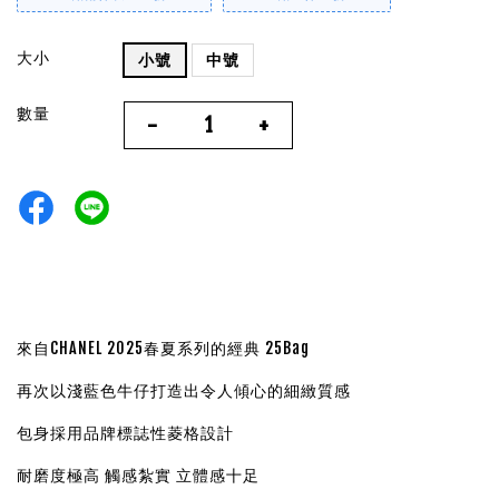
大小
小號
中號
數量
-
+
來自CHANEL 2025春夏系列的經典 25Bag
再次以淺藍色牛仔打造出令人傾心的細緻質感
包身採用品牌標誌性菱格設計
耐磨度極高 觸感紮實 立體感十足