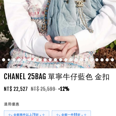
CHANEL 25BAG 單寧牛仔藍色 金扣
NT$ 22,527
NT$ 25,599
-12%
適用優惠
⊹₊ 全館兩件以上78折 ₊ ⊹
⊹₊ 全館一件88折 ₊ ⊹