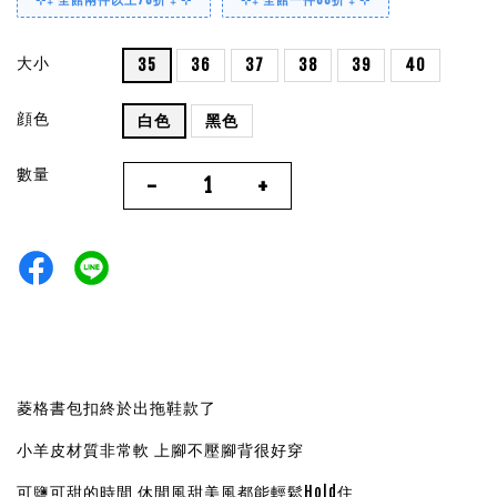
⊹₊ 全館兩件以上78折 ₊ ⊹
⊹₊ 全館一件88折 ₊ ⊹
大小
35
36
37
38
39
40
顔色
白色
黑色
數量
-
+
菱格書包扣終於出拖鞋款了
小羊皮材質非常軟 上腳不壓腳背很好穿
可鹽可甜的時間 休閒風甜美風都能輕鬆Hold住