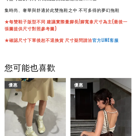
集時尚、奢華與舒適於此雙拖鞋之中 不可多得的夢幻拖鞋
★
每雙鞋子版型不同 建議實際量腳長/腳寬拿尺寸為主(最後一
張圖提供尺寸對照參考圖)
★確認尺寸下單後恕不退換貨 尺寸疑問請洽
官方LINE客服
您可能也喜歡
優惠
優惠