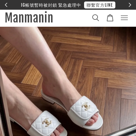
E
❤︎ 全館滿兩萬享免運
Manmanin