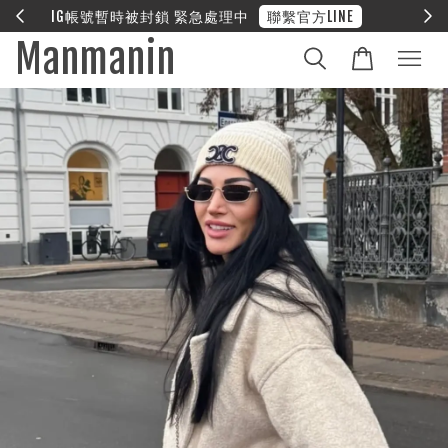
E
❤︎ 全館滿兩萬享免運
Manmanin