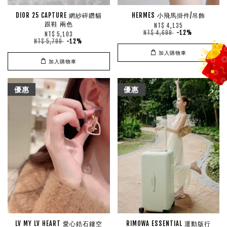
DIOR 25 CAPTURE 網紗碎鑽貓
HERMES 小飛馬掛件/吊飾
跟鞋 兩色
NT$ 4,135
NT$ 4,699
-12%
NT$ 5,103
NT$ 5,799
-12%
加入購物車
加入購物車
優惠
優惠
LV MY LV HEART 愛心鋯石鏤空
RIMOWA ESSENTIAL 運動版行