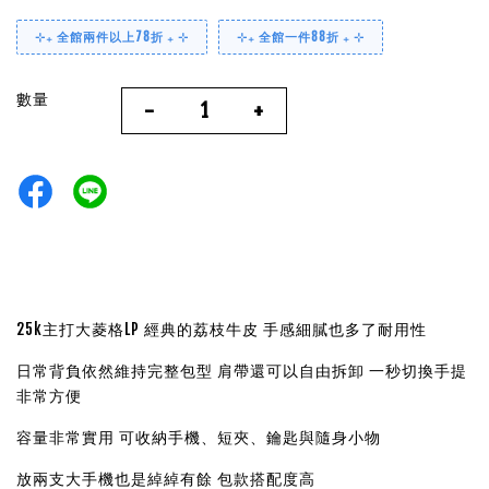
⊹₊ 全館兩件以上78折 ₊ ⊹
⊹₊ 全館一件88折 ₊ ⊹
數量
-
+
25k主打大菱格LP
經典的荔枝牛皮 手感細膩也多了耐用性
日常背負依然維持完整包型
肩帶還可以自由拆卸 一秒切換手提
非常方便
容量非常實用 可收納手機、短夾、
鑰匙與隨身小物
放兩支大手機也是綽綽有餘
包款搭配度高