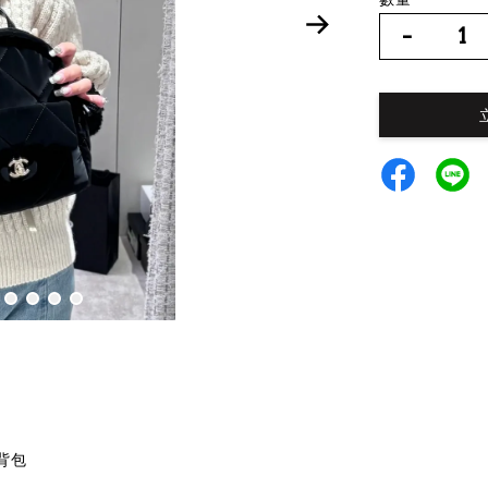
-
髦背包