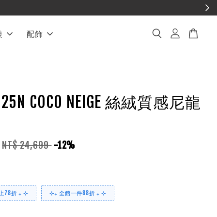
裝
配飾
L 25N COCO NEIGE 絲絨質感尼龍
NT$ 24,699
-12%
78折 ₊ ⊹
⊹₊ 全館一件88折 ₊ ⊹