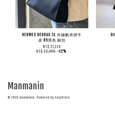
HERMES HERBAG 31 外縫帆布拼牛
D
皮 89黑色 銀扣
NT$ 21,119
NT$ 23,999
-12%
Manmanin
© 2026 manmanin. Powered by
EasyStore