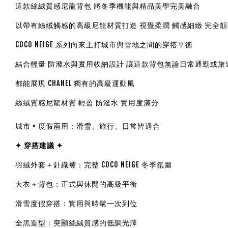
這款絲絨質感尼龍背包 將冬季機能與精品美學完美融合
以帶有絲絨觸感的高級尼龍材質打造 視覺柔潤 觸感細緻 完全
COCO NEIGE 系列向來主打城市與雪地之間的穿搭平衡
結合輕量 防潑水與實用收納設計 讓這款背包無論日常通勤或旅
都能展現 CHANEL 獨有的高級運動風
絲絨質感尼龍材質 輕盈 防潑水 實用度滿分
城市 × 度假兩用：滑雪、旅行、日常皆適合
✦
穿搭建議 ✦
羽絨外套＋針織褲：完整 COCO NEIGE 冬季氛圍
大衣＋背包：正式與休閒的高級平衡
滑雪度假穿搭：實用與時髦一次到位
全黑造型：突顯絲絨質感的低調光澤