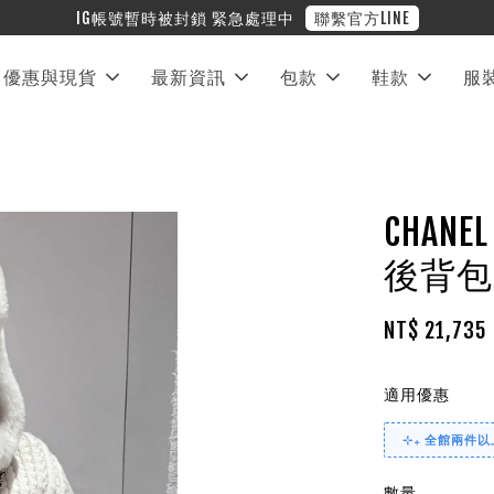
❤︎ 全館滿兩萬享免運
優惠與現貨
最新資訊
包款
鞋款
服
CHANE
後背包
NT$ 21,735
適用優惠
⊹₊ 全館兩件以上
數量