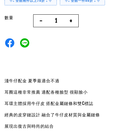
⊹₊ 全館兩件以上78折 ₊ ⊹
⊹₊ 全館一件88折 ₊ ⊹
數量
-
+
淺牛仔配金 夏季最適合不過
耳圈這種非常推薦 適配各種臉型 很顯臉小
耳環主體採用牛仔皮 搭配金屬鏈條和雙C標誌
經典的皮穿鏈設計 融合了牛仔皮材質與金屬鏈條
展現出復古與時尚的結合