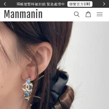
E
❤︎ 全館滿兩萬享免運
Manmanin