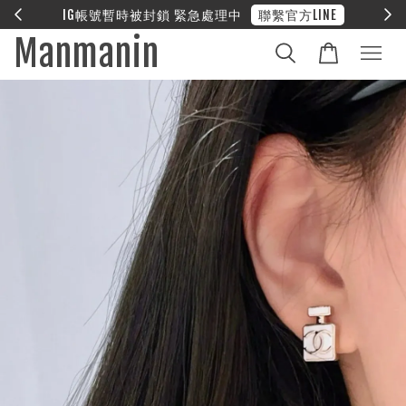
E
❤︎ 全館滿兩萬享免運
Manmanin