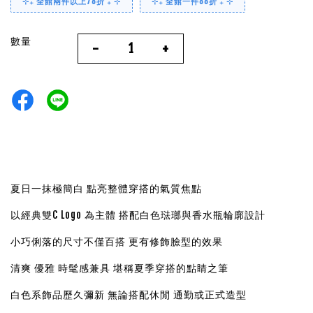
⊹₊ 全館兩件以上78折 ₊ ⊹
⊹₊ 全館一件88折 ₊ ⊹
數量
-
+
夏日一抹極簡白 點亮整體穿搭的氣質焦點
以經典雙C Logo 為主體 搭配白色琺瑯與香水瓶輪廓設計
小巧俐落的尺寸不僅百搭 更有修飾臉型的效果
清爽 優雅 時髦感兼具 堪稱夏季穿搭的點睛之筆
白色系飾品歷久彌新 無論搭配休閒 通勤或正式造型