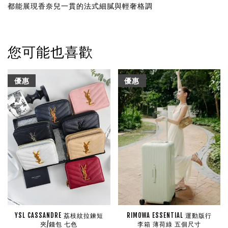
都能展現香奈兒一貫的法式細膩與輕奢格調
您可能也喜歡
優惠
優惠
YSL CASSANDRE 荔枝紋拉鍊短
RIMOWA ESSENTIAL 運動版行
夾/錢包 七色
李箱 薄荷綠 五個尺寸