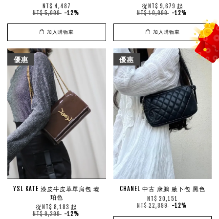
從
起
NT$ 4,487
NT$ 9,679
NT$ 5,099
-12%
NT$ 10,999
-12%
加入購物車
加入購物車
優惠
優惠
YSL KATE 漆皮牛皮革單肩包 琥
CHANEL 中古 康鵬 腋下包 黑色
珀色
NT$ 20,151
NT$ 22,899
-12%
從
起
NT$ 8,183
NT$ 9,299
-12%