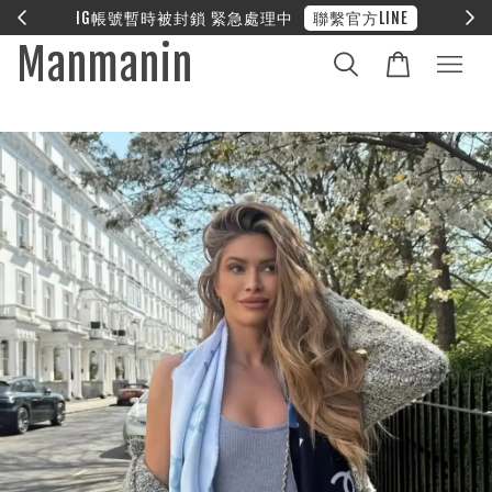
E
❤︎ 全館滿兩萬享免運
Manmanin