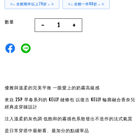
⊹₊ 全館兩件以上78折 ₊ ⊹
⊹₊ 全館一件88折 ₊ ⊹
數量
-
+
優雅與溫柔的完美平衡 一眼愛上的奶霧高級感
來自 25P 早春系列的 KELLY 鏈條包 以復古 KELLY 輪廓融合香奈兒
經典皮穿鏈設計
注入溫柔奶灰色調 低飽和的霧感色系散發出不造作的法式氣質
是日常穿搭中最耐看、最加分的點綴單品