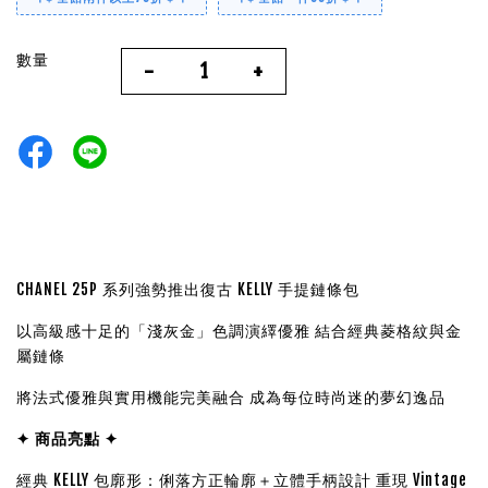
數量
-
+
CHANEL 25P 系列強勢推出復古 KELLY 手提鏈條包
以高級感十足的「淺灰金」色調演繹優雅 結合經典菱格紋與金
屬鏈條
將法式優雅與實用機能完美融合 成為每位時尚迷的夢幻逸品
✦ 商品亮點 ✦
經典 KELLY 包廓形：俐落方正輪廓＋立體手柄設計 重現 Vintage