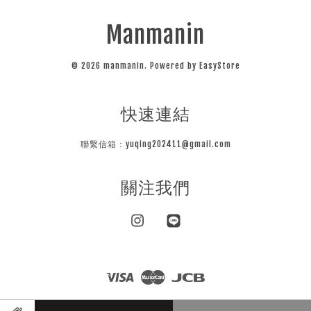
Manmanin
© 2026 manmanin. Powered by
EasyStore
快速連結
聯繫信箱：yuqing202411@gmail.com
關注我們
Instagram
Line
Visa
Master
JCB
隱私條款