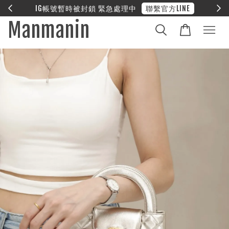
E
❤︎ 全館滿兩萬享免運
Manmanin