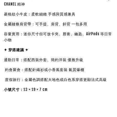
CHANEL 精神
菱格紋小牛皮：柔軟細緻 手感與質感兼具
金屬鏈條肩背帶：可手提、肩背、斜背 一包多用
容量實用：迷你尺寸但可放卡夾、唇膏、鑰匙、AirPods 等日常
小物
✦ 穿搭建議 ✦
通勤日常：搭配西裝外套、簡約洋裝 優雅升級
約會聚會：搭配針織衫或小香風套裝 氣質爆棚
度假旅行：金屬色調搭配大地色或白色系穿搭更顯法式高級
小號尺寸：
13 × 19 × 7 cm