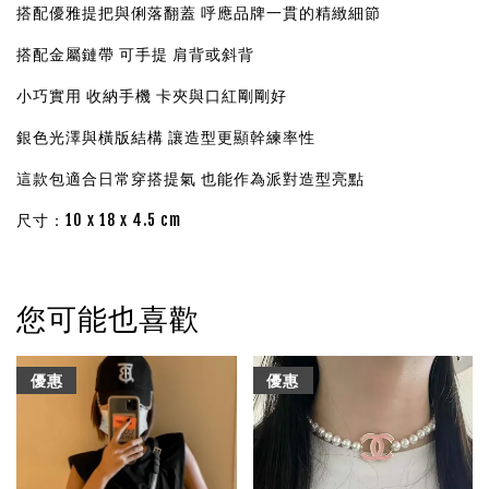
搭配優雅提把與俐落翻蓋 呼應品牌一貫的精緻細節
搭配金屬鏈帶 可手提 肩背或斜背
小巧實用 收納手機 卡夾與口紅剛剛好
銀色光澤與橫版結構 讓造型更顯幹練率性
這款包適合日常穿搭提氣 也能作為派對造型亮點
尺寸：10 x 18 x 4.5 cm
您可能也喜歡
優惠
優惠