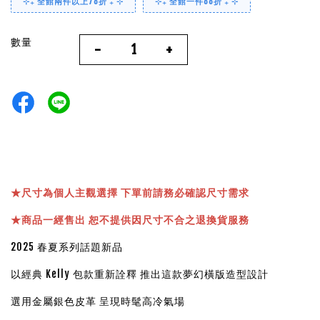
⊹₊ 全館兩件以上78折 ₊ ⊹
⊹₊ 全館一件88折 ₊ ⊹
數量
-
+
★
尺寸為個人主觀選擇 下單前請務必確認尺寸需求
★
商品一經售出 恕不提供因尺寸不合之退換貨服務
2025 春夏系列話題新品
以經典 Kelly 包款重新詮釋 推出這款夢幻橫版造型設計
選用金屬銀色皮革 呈現時髦高冷氣場