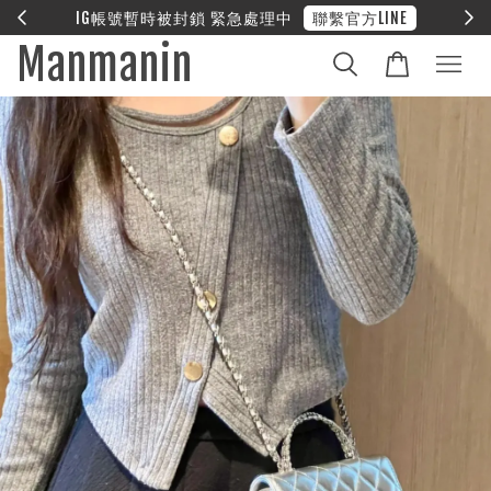
E
❤︎ 全館滿兩萬享免運
Manmanin