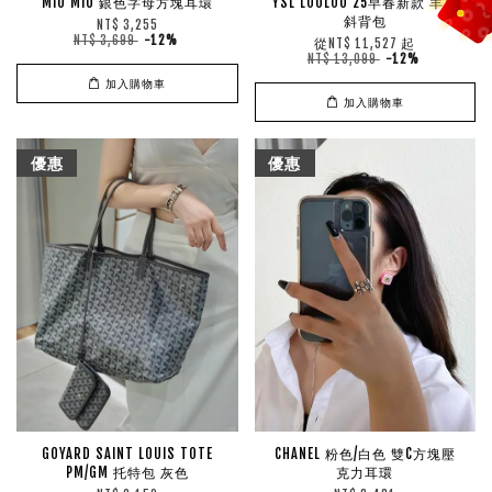
MIU MIU 銀色字母方塊耳環
YSL LOULOU 25早春新款 羊皮
斜背包
NT$ 3,255
NT$ 3,699
-12%
從
起
NT$ 11,527
NT$ 13,099
-12%
加入購物車
加入購物車
優惠
優惠
GOYARD SAINT LOUIS TOTE
CHANEL 粉色/白色 雙C方塊壓
PM/GM 托特包 灰色
克力耳環