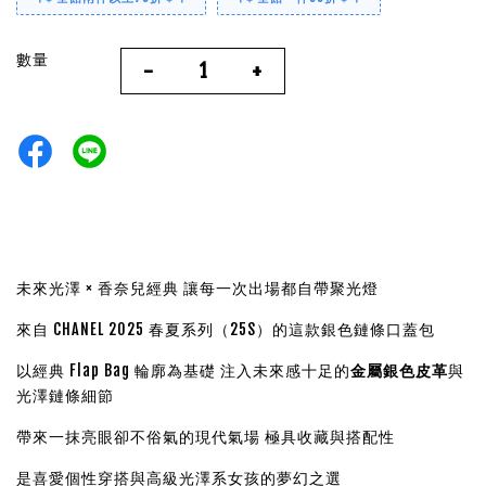
數量
-
+
未來光澤 × 香奈兒經典 讓每一次出場都自帶聚光燈
來自 CHANEL 2025 春夏系列（25S）的這款銀色鏈條口蓋包
以經典 Flap Bag 輪廓為基礎 注入未來感十足的
金屬銀色皮革
與
光澤鏈條細節
帶來一抹亮眼卻不俗氣的現代氣場 極具收藏與搭配性
是喜愛個性穿搭與高級光澤系女孩的夢幻之選