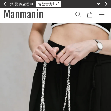
E
❤︎ 全館滿兩萬享免運
Manmanin