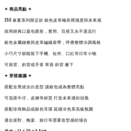
✦ 商品亮點 ✦
25S 春夏系列限定款 銀色皮革極具辨識度與未來感
採用經典口蓋包廓形，實用、百搭又永不退流行
銀色金屬鏈條與皮革編織肩帶，呼應整體冷調風格
小巧尺寸卻能裝下手機、短夾、口紅等日常小物
可肩背、斜背或手拿 單肩 斜背 腋下
✦ 穿搭建議 ✦
搭配全黑或全白造型 讓銀包成為整體亮點
可混搭牛仔、皮褲等材質 打造未來感街頭風
搭配珍珠飾品或銀色耳環 延續冷色系高級氛圍
適合派對、晚宴、旅行等需要造型感的場合