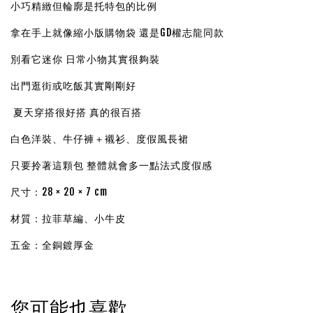
小巧精緻但輪廓是托特包的比例
拿在手上就像縮小版購物袋 還是GD權志龍同款
別看它迷你 日常小物其實很夠裝
出門逛街或吃飯其實剛剛好
夏天穿搭很好搭 真的很百搭
白色洋裝、牛仔褲＋襯衫、度假風長裙
只要拎著這顆包 整體就會多一點法式度假感
尺寸：28 × 20 × 7 cm
材質：拉菲草編、小牛皮
五金：全銅鍍厚金
您可能也喜歡