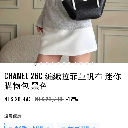
CHANEL 26C 編織拉菲亞帆布 迷你
購物包 黑色
NT$ 20,943
NT$ 23,799
-12%
適用優惠
⊹₊ 全館兩件以上78折 ₊ ⊹
⊹₊ 全館一件88折 ₊ ⊹