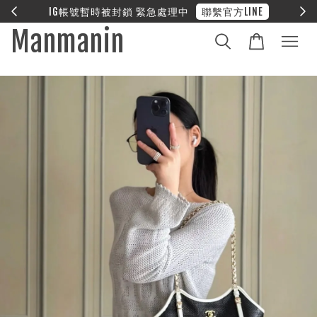
E
❤︎ 全館滿兩萬享免運
Manmanin