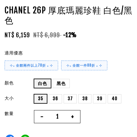
CHANEL 26P 厚底瑪麗珍鞋 白色/黑
色
NT$ 6,159
NT$ 6,999
-12%
適用優惠
⊹₊ 全館兩件以上78折 ₊ ⊹
⊹₊ 全館一件88折 ₊ ⊹
顏色
白色
黑色
大小
35
36
37
38
39
40
數量
-
+