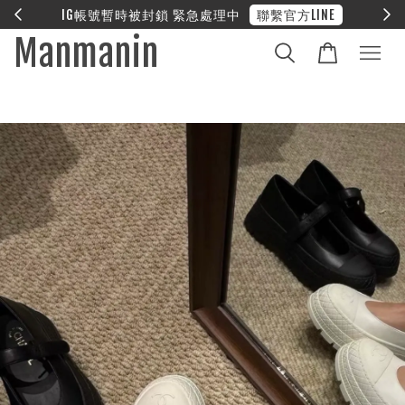
E
❤︎ 全館滿兩萬享免運
Manmanin