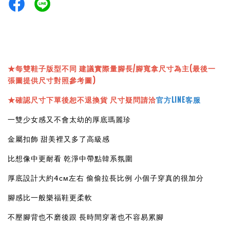
★
每雙鞋子版型不同 建議實際量腳長/腳寬拿尺寸為主(最後一
張圖提供尺寸對照參考圖)
★確認尺寸下單後恕不退換貨 尺寸疑問請洽
官方LINE客服
一雙少女感又不會太幼的厚底瑪麗珍
金屬扣飾 甜美裡又多了高級感
比想像中更耐看 乾淨中帶點韓系氛圍
厚底設計大約𝟦ᴄᴍ左右 偷偷拉長比例 小個子穿真的很加分
腳感比一般樂福鞋更柔軟
不壓腳背也不磨後跟 長時間穿著也不容易累腳