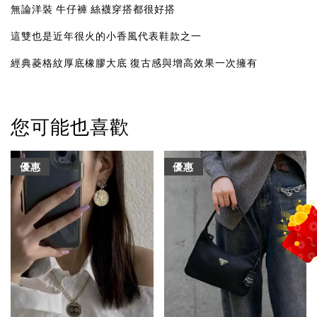
無論洋裝 牛仔褲 絲襪穿搭都很好搭
這雙也是近年很火的小香風代表鞋款之一
經典菱格紋厚底橡膠大底 復古感與增高效果一次擁有
您可能也喜歡
優惠
優惠