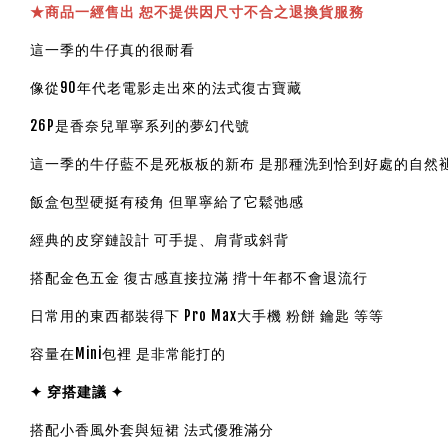
★
商品一經售出 恕不提供因尺寸不合之退換貨服務
這一季的牛仔真的很耐看
像從90年代老電影走出來的法式復古寶藏
26P是香奈兒單寧系列的夢幻代號
這一季的牛仔藍不是死板板的新布 是那種洗到恰到好處的自然
飯盒包型硬挺有稜角 但單寧給了它鬆弛感
經典的皮穿鏈設計 可手提、肩背或斜背
搭配金色五金 復古感直接拉滿 揹十年都不會退流行
日常用的東西都裝得下 Pro Max大手機 粉餅 鑰匙 等等
容量在Mini包裡 是非常能打的
✦ 穿搭建議 ✦
搭配小香風外套與短裙 法式優雅滿分