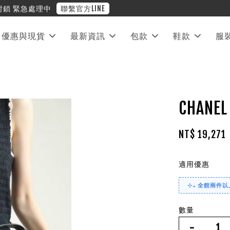
❤︎ 全館滿兩萬享免運
優惠與現貨
最新資訊
包款
鞋款
服
CHAN
NT$ 19,271
適用優惠
⊹₊ 全館兩件以上
數量
-