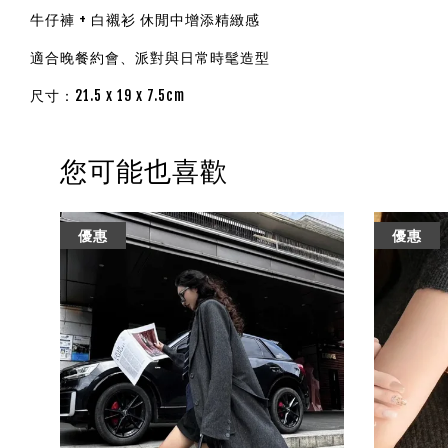
牛仔褲 + 白襯衫 休閒中增添精緻感
適合晚餐約會、派對與日常時髦造型
尺寸：21.5 x 19 x 7.5cm
您可能也喜歡
優惠
優惠