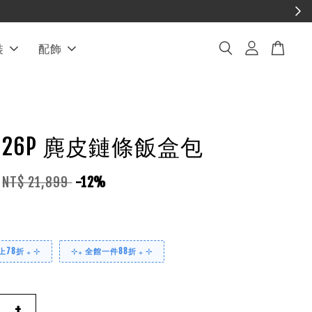
裝
配飾
EL 26P 麂皮鏈條飯盒包
NT$ 21,899
-12%
78折 ₊ ⊹
⊹₊ 全館一件88折 ₊ ⊹
+