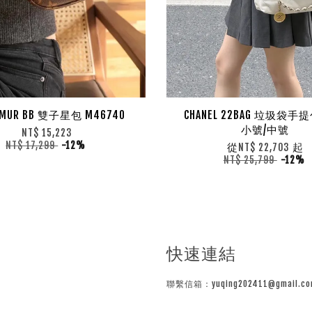
AUMUR BB 雙子星包 M46740
CHANEL 22BAG 垃圾袋手
小號/中號
NT$ 15,223
NT$ 17,299
-12%
從
起
NT$ 22,703
NT$ 25,799
-12%
快速連結
聯繫信箱：yuqing202411@gmail.co