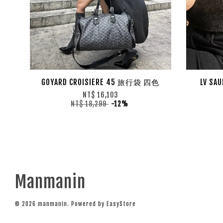
GOYARD CROISIERE 45 旅行袋 四色
LV S
NT$ 16,103
NT$ 18,299
-12%
Manmanin
© 2026 manmanin. Powered by
EasyStore