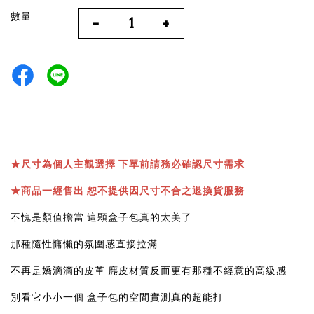
數量
-
+
★
尺寸為個人主觀選擇 下單前請務必確認尺寸需求
★
商品一經售出 恕不提供因尺寸不合之退換貨服務
不愧是顏值擔當 這顆盒子包真的太美了
那種隨性慵懶的氛圍感直接拉滿
不再是嬌滴滴的皮革 麂皮材質反而更有那種不經意的高級感
別看它小小一個 盒子包的空間實測真的超能打