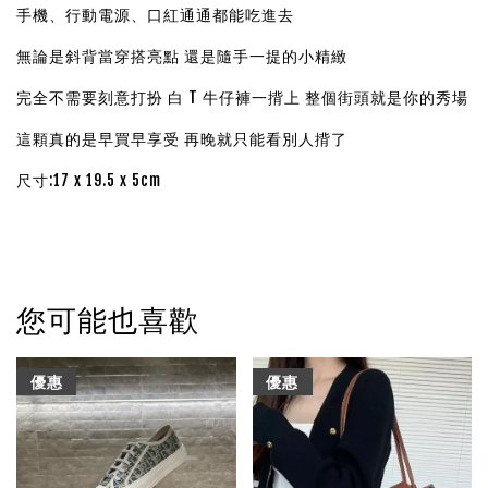
手機、行動電源、口紅通通都能吃進去
無論是斜背當穿搭亮點 還是隨手一提的小精緻
完全不需要刻意打扮 白 T 牛仔褲一揹上 整個街頭就是你的秀場
這顆真的是早買早享受 再晚就只能看別人揹了
尺寸:17 x 19.5 x 5cm
您可能也喜歡
優惠
優惠