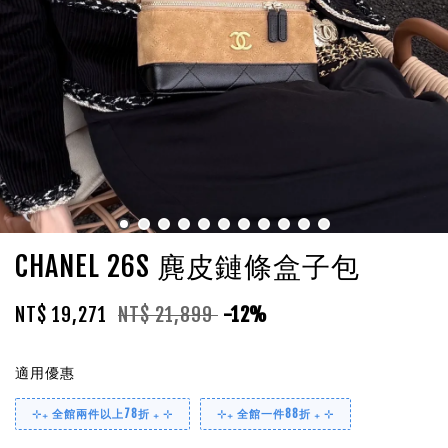
CHANEL 26S 麂皮鏈條盒子包
NT$ 19,271
NT$ 21,899
-12%
適用優惠
⊹₊ 全館兩件以上78折 ₊ ⊹
⊹₊ 全館一件88折 ₊ ⊹