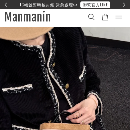
E
❤︎ 全館滿兩萬享免運
Manmanin