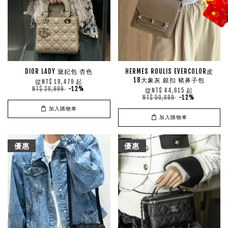
DIOR LADY 黛妃包 杏色
HERMES ROULIS EVERCOLOR皮
18大象灰 銀扣 豬鼻子包
從
起
NT$ 18,479
NT$ 20,999
-12%
從
起
NT$ 44,615
NT$ 50,699
-12%
加入購物車
加入購物車
優惠
優惠