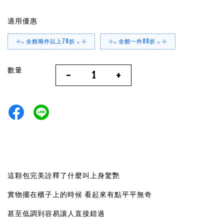
適用優惠
⊹₊ 全館兩件以上78折 ₊ ⊹
⊹₊ 全館一件88折 ₊ ⊹
數量
-
+
這顆包完美詮釋了什麼叫上身驚艷
實物擺在櫃子上的時候 看起來有點平平無奇
甚至低調到容易讓人直接錯過