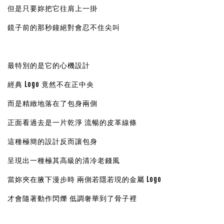
但是只要妳把它往肩上一掛
鏡子前的那秒鐘絕對會忍不住尖叫
最特別的是它的心機設計
經典 Logo 竟然不在正中央
而是精緻地落在了包身兩側
正面看過去是一片乾淨 流暢的皮革線條
這種極簡的設計反而讓包身
呈現出一種極其高級的清冷老錢風
當妳夾在腋下漫步時 兩側若隱若現的金屬 Logo
才會隨著動作閃爍 低調奢華到了骨子裡