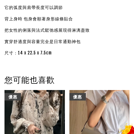
它的弧度與肩帶長度可以調節
背上身時 包身會順著身形線條貼合
把女性的俐落與法式鬆弛感展現得淋漓盡致
實穿舒適度與容量完全是日常通勤神包
尺寸：14 x 22.5 x 7.5cm
您可能也喜歡
優惠
優惠