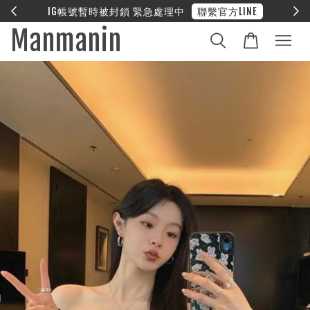
E
❤︎ 全館滿兩萬享免運
Manmanin