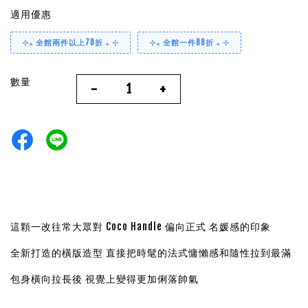
適用優惠
⊹₊ 全館兩件以上78折 ₊ ⊹
⊹₊ 全館一件88折 ₊ ⊹
數量
-
+
這顆一改往常大眾對 Coco Handle 偏向正式 名媛感的印象
全新打造的橫版造型 直接把時髦的法式慵懶感和隨性拉到最滿
包身橫向拉長後 視覺上變得更加俐落帥氣