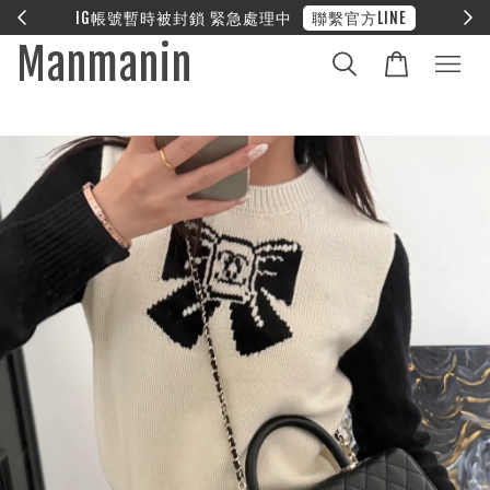
封鎖 緊急處理中
聯繫官方LINE
❤︎ 全館滿兩
Manmanin