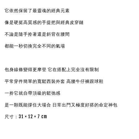
它依然保留了最靈魂的經典元素
像是硬挺高質感的手提把與經典皮穿鏈
不論是隨手拎著還是斜背在腰間
都能一秒切換完全不同的氣場
包身線條變得更摩登 它在搭配上完全沒有限制
平常穿件簡單的寬鬆西裝外套 高腰牛仔褲跟球鞋
一拎它就自帶頂級的鬆弛感
是一顆既能撐住大場合 日常出門又極度好搭的命定神包
尺寸：31 × 12 × 7 cm