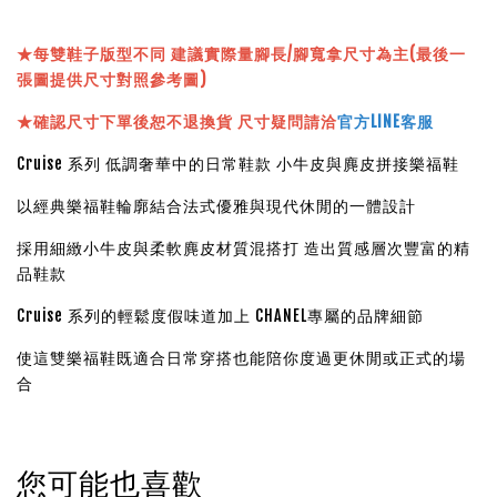
★
每雙鞋子版型不同 建議實際量腳長/腳寬拿尺寸為主(最後一
張圖提供尺寸對照參考圖)
★確認尺寸下單後恕不退換貨 尺寸疑問請洽
官方LINE客服
Cruise 系列 低調奢華中的日常鞋款 小牛皮與麂皮拼接樂福鞋
以經典樂福鞋輪廓結合法式優雅與現代休閒的一體設計
採用細緻小牛皮與柔軟麂皮材質混搭打 造出質感層次豐富的精
品鞋款
Cruise 系列的輕鬆度假味道加上 CHANEL專屬的品牌細節
使這雙樂福鞋既適合日常穿搭也能陪你度過更休閒或正式的場
合
您可能也喜歡