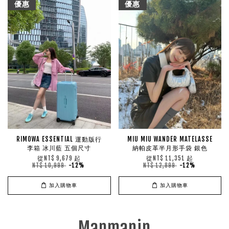
優惠
優惠
RIMOWA ESSENTIAL 運動版行
MIU MIU WANDER MATELASSE
李箱 冰川藍 五個尺寸
納帕皮革半月形手袋 銀色
從
起
從
起
NT$ 9,679
NT$ 11,351
NT$ 10,999
-12%
NT$ 12,899
-12%
加入購物車
加入購物車
Manmanin