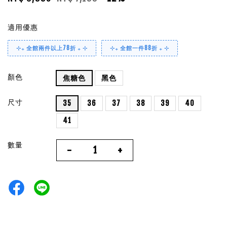
適用優惠
⊹₊ 全館兩件以上78折 ₊ ⊹
⊹₊ 全館一件88折 ₊ ⊹
顏色
焦糖色
黑色
尺寸
35
36
37
38
39
40
41
數量
-
+