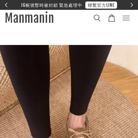
中
聯繫官方LINE
❤︎ 全館滿兩萬享免運
Manmanin