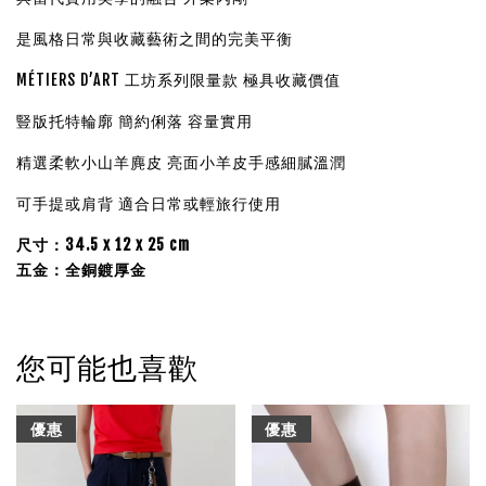
是風格日常與收藏藝術之間的完美平衡
MÉTIERS D’ART 工坊系列限量款 極具收藏價值
豎版托特輪廓 簡約俐落 容量實用
精選柔軟小山羊麂皮 亮面小羊皮手感細膩溫潤
可手提或肩背 適合日常或輕旅行使用
尺寸：
34.5 x 12 x 25 cm
五金：全銅鍍厚金
您可能也喜歡
優惠
優惠