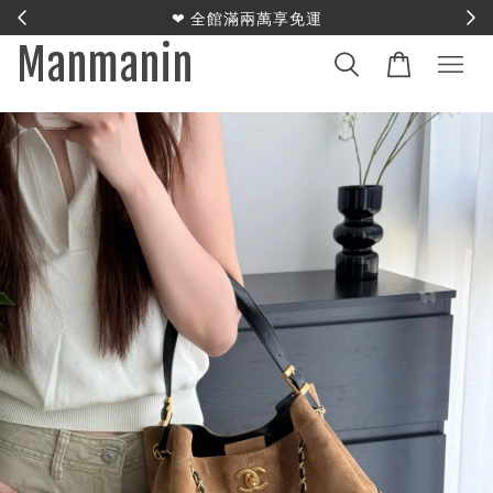
E
❤︎ 全館滿兩萬享免運
Manmanin