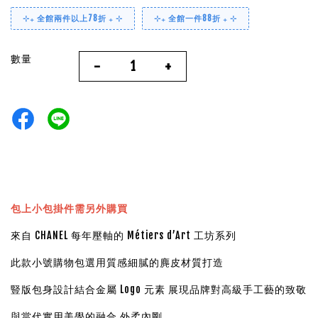
⊹₊ 全館兩件以上78折 ₊ ⊹
⊹₊ 全館一件88折 ₊ ⊹
數量
-
+
包上小包掛件需另外購買
來自 CHANEL 每年壓軸的 Métiers d’Art 工坊系列
此款小號購物包選用質感細膩的麂皮材質打造
豎版包身設計結合金屬 Logo 元素 展現品牌對高級手工藝的致敬
與當代實用美學的融合 外柔內剛