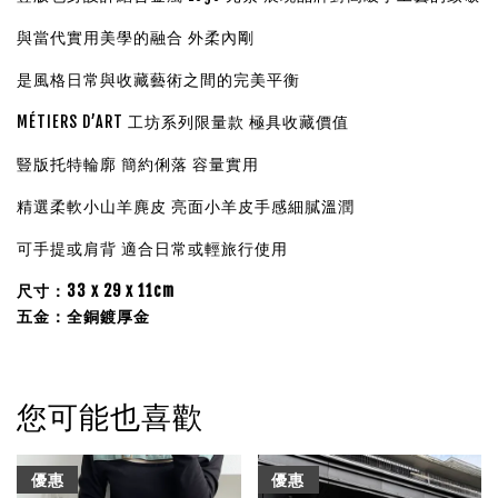
與當代實用美學的融合 外柔內剛
是風格日常與收藏藝術之間的完美平衡
MÉTIERS D’ART 工坊系列限量款 極具收藏價值
豎版托特輪廓 簡約俐落 容量實用
精選柔軟小山羊麂皮 亮面小羊皮手感細膩溫潤
可手提或肩背 適合日常或輕旅行使用
尺寸：33 x 29 x 11cm
五金：全銅鍍厚金
您可能也喜歡
優惠
優惠