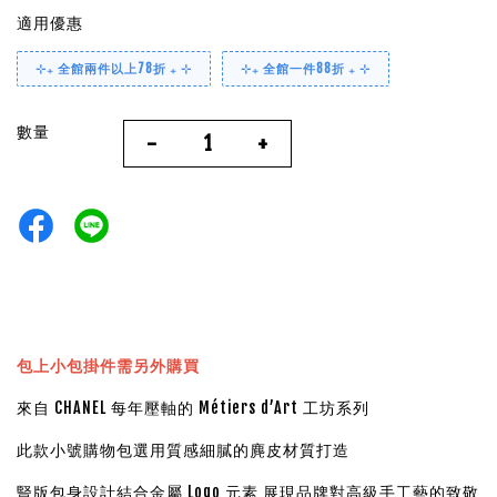
適用優惠
⊹₊ 全館兩件以上78折 ₊ ⊹
⊹₊ 全館一件88折 ₊ ⊹
數量
-
+
包上小包掛件需另外購買
來自 CHANEL 每年壓軸的 Métiers d’Art 工坊系列
此款小號購物包選用質感細膩的麂皮材質打造
豎版包身設計結合金屬 Logo 元素 展現品牌對高級手工藝的致敬