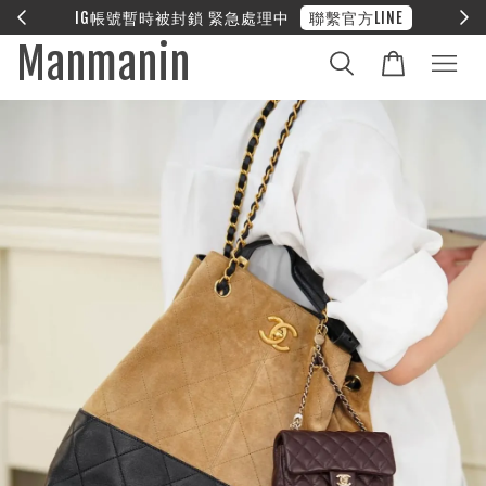
E
❤︎ 全館滿兩萬享免運
Manmanin