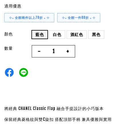
適用優惠
⊹₊ 全館兩件以上78折 ₊ ⊹
⊹₊ 全館一件88折 ₊ ⊹
顏色
藍色
白色
酒紅色
黑色
數量
-
+
將經典 CHANEL Classic Flap 融合手提設計的小巧版本
保留經典菱格紋與雙C旋扣 搭配頂部手柄 兼具優雅與實用