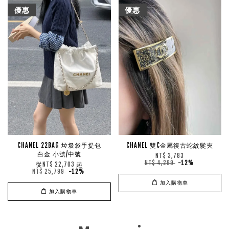
優惠
優惠
CHANEL 22BAG 垃圾袋手提包
CHANEL 雙C金屬復古蛇紋髮夾
白金 小號/中號
NT$ 3,783
NT$ 4,299
-12%
從
起
NT$ 22,703
NT$ 25,799
-12%
加入購物車
加入購物車