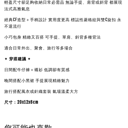
輕盈尺寸卻足夠收納日常必需品 無論手提、肩背或斜背 都展現
法式高雅氣息
經典CF造型＋手柄設計 實用度更高 標誌性菱格紋與雙C旋扣 永
不退流行
小巧包身 精緻又百搭 可手提、單肩、斜背多種背法
適合日常外出、聚會、旅行等多場合
✦
穿搭建議
✦
日間配牛仔褲＋襯衫 低調卻有質感
晚間搭配小黑裙 手提展現精緻魅力
旅行搭配風衣或針織套裝 氣場溫柔大方
尺寸：20x12x6cm
您可能也喜歡