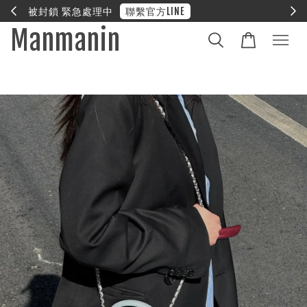
E
❤︎ 全館滿兩萬享免運
Manmanin