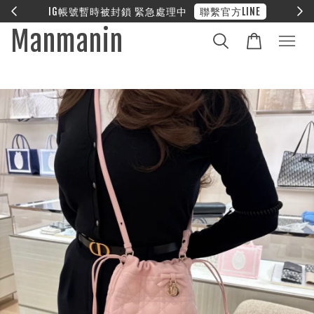
E
❤︎ 全館滿兩萬享免運
Manmanin