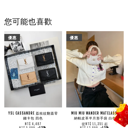
您可能也喜歡
優惠
優惠
YSL CASSANDRE 荔枝紋翻蓋零
MIU MIU WANDER MATELASSE
錢卡包 四色
納帕皮革半月形手袋 白色
從
起
NT$ 4,487
NT$ 11,351