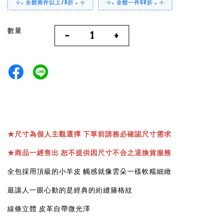
⊹₊ 全館兩件以上78折 ₊ ⊹
⊹₊ 全館一件88折 ₊ ⊹
數量
-
+
★
尺寸為個人主觀選擇 下單前請務必確認尺寸需求
★
商品一經售出 恕不提供因尺寸不合之退換貨服務
全包採用頂級的小羊皮 觸感就像雲朵一樣軟糯細緻
最讓人一眼心動的是經典的絎縫籐格紋
線條立體 皮革自帶微光澤