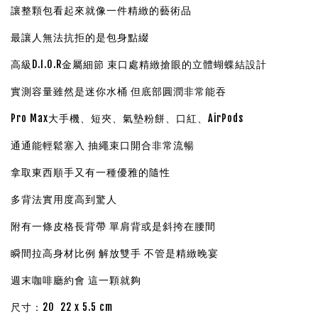
讓整顆包看起來就像一件精緻的藝術品
最讓人無法抗拒的是包身點綴
高級D.I.O.R金屬細節 束口處精緻搶眼的立體蝴蝶結設計
實測容量雖然是迷你水桶 但底部圓潤非常能吞
Pro Max大手機、短夾、氣墊粉餅、口紅、AirPods
通通能輕鬆塞入 抽繩束口開合非常流暢
拿取東西順手又有一種優雅的隨性
多背法實用度高到驚人
附有一條皮格長背帶 單肩背或是斜挎在腰間
瞬間拉高身材比例 解放雙手 不管是精緻晚宴
週末咖啡廳約會 這一顆就夠
尺寸：20 22 x 5.5 cm