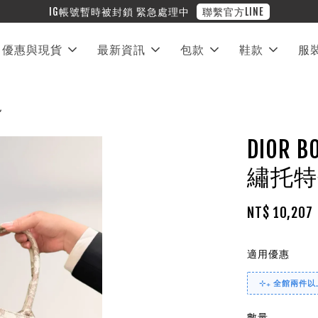
優惠與現貨
最新資訊
包款
鞋款
服
色
DIOR 
繡托特
NT$ 10,207
適用優惠
⊹₊ 全館兩件以上
數量