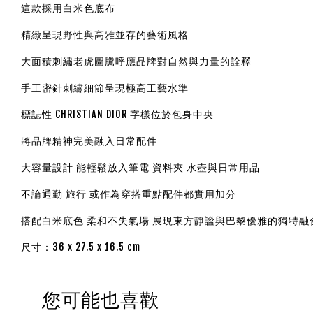
這款採用白米色底布
精緻呈現野性與高雅並存的藝術風格
大面積刺繡老虎圖騰呼應品牌對自然與力量的詮釋
手工密針刺繡細節呈現極高工藝水準
標誌性 CHRISTIAN DIOR 字樣位於包身中央
將品牌精神完美融入日常配件
大容量設計 能輕鬆放入筆電 資料夾 水壺與日常用品
不論通勤 旅行 或作為穿搭重點配件都實用加分
搭配白米底色 柔和不失氣場 展現東方靜謐與巴黎優雅的獨特融
尺寸：36 x 27.5 x 16.5 cm
您可能也喜歡