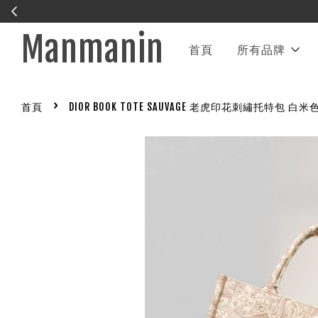
IG帳號暫時被封鎖 緊急處理中
聯繫官方LINE
Manmanin
首頁
所有品牌
›
首頁
DIOR BOOK TOTE SAUVAGE 老虎印花刺繡托特包 白米