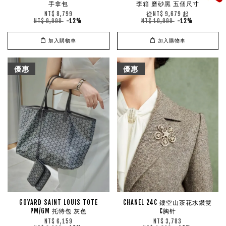
手拿包
李箱 磨砂黑 五個尺寸
從
起
NT$ 8,799
NT$ 9,679
NT$ 9,999
-12%
NT$ 10,999
-12%
加入購物車
加入購物車
優惠
優惠
GOYARD SAINT LOUIS TOTE
CHANEL 24C 鏤空山茶花水鑽雙
PM/GM 托特包 灰色
C胸针
NT$ 6,159
NT$ 3,783