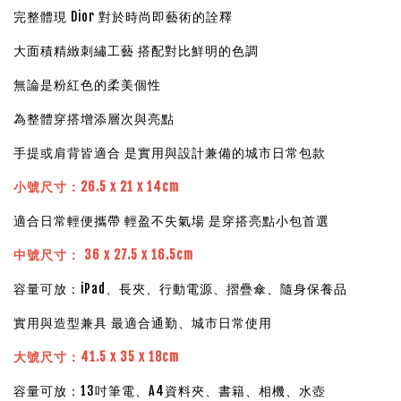
完整體現 Dior 對於時尚即藝術的詮釋
大面積精緻刺繡工藝 搭配對比鮮明的色調
無論是粉紅色的柔美個性
為整體穿搭增添層次與亮點
手提或肩背皆適合 是實用與設計兼備的城市日常包款
小號尺寸：26.5 x 21 x 14cm
適合日常輕便攜帶 輕盈不失氣場 是穿搭亮點小包首選
中號尺寸： 36 x 27.5 x 16.5cm
容量可放：iPad、長夾、行動電源、摺疊傘、隨身保養品
實用與造型兼具 最適合通勤、城市日常使用
大號尺寸：41.5 x 35 x 18cm
容量可放：13吋筆電、A4資料夾、書籍、相機、水壺