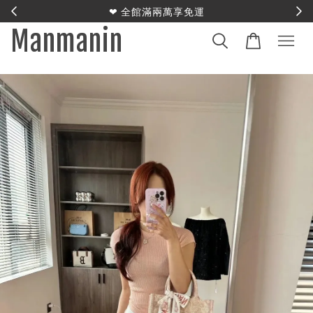
E
❤︎ 全館滿兩萬享免運
Manmanin