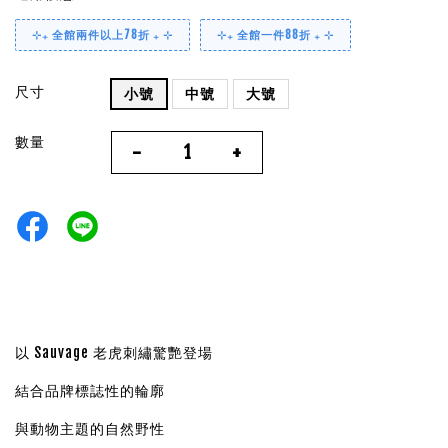
⊹₊ 全館兩件以上78折 ₊ ⊹
⊹₊ 全館一件88折 ₊ ⊹
尺寸
小號
中號
大號
數量
-
+
以 Sauvage 老虎刺繡驚艷登場
結合品牌標誌性的輪廓
與動物主題的自然野性