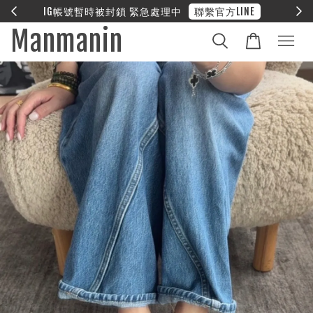
E
❤︎ 全館滿兩萬享免運
Manmanin