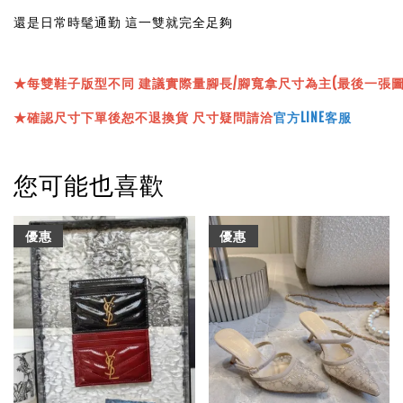
還是日常時髦通勤 這一雙就完全足夠
★
每雙鞋子版型不同 建議實際量腳長/腳寬拿尺寸為主(最後一張
★確認尺寸下單後恕不退換貨 尺寸疑問請洽
官方LINE客服
您可能也喜歡
優惠
優惠