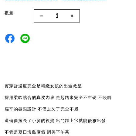
數量
-
+
實穿舒適度完全是精緻女孩的出遊救星
採用柔軟貼合的真皮內底 走起路來完全不生硬 不咬腳
扁平的微跟設計 不僅走久了完全不累
還偷偷拉長了小腿的視覺 出門踩上它就能優雅出發
不管是夏日海島度假 網美下午茶