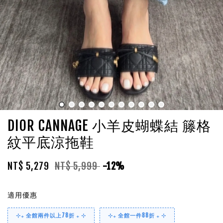
DIOR CANNAGE 小羊皮蝴蝶結 籐格
紋平底涼拖鞋
NT$ 5,279
NT$ 5,999
-12%
適用優惠
⊹₊ 全館兩件以上78折 ₊ ⊹
⊹₊ 全館一件88折 ₊ ⊹