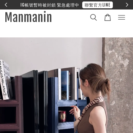
E
❤︎ 全館滿兩萬享免運
Manmanin