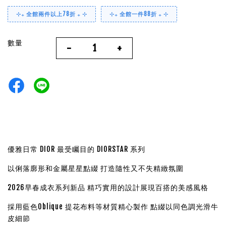
⊹₊ 全館兩件以上78折 ₊ ⊹
⊹₊ 全館一件88折 ₊ ⊹
數量
-
+
優雅日常 DIOR 最受矚目的 DIORSTAR 系列
以俐落廓形和金屬星星點綴 打造隨性又不失精緻氛圍
2026早春成衣系列新品 精巧實用的設計展現百搭的美感風格
採用藍色Oblique 提花布料等材質精心製作 點綴以同色調光滑牛
皮細節