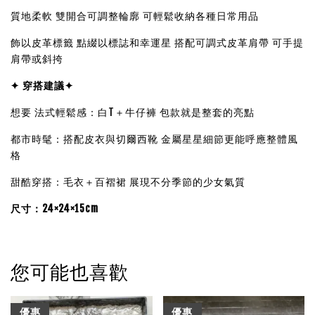
質地柔軟 雙開合可調整輪廓 可輕鬆收納各種日常用品
飾以皮革標籤 點綴以標誌和幸運星 搭配可調式皮革肩帶 可手提
肩帶或斜挎
✦ 穿搭建議✦
想要 法式輕鬆感：白T＋牛仔褲 包款就是整套的亮點
都市時髦：搭配皮衣與切爾西靴 金屬星星細節更能呼應整體風
格
甜酷穿搭：毛衣＋百褶裙 展現不分季節的少女氣質
尺寸：24×24×15cm
您可能也喜歡
優惠
優惠