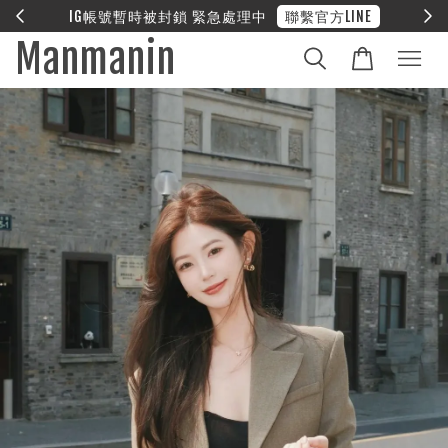
E
❤︎ 全館滿兩萬享免運
Manmanin