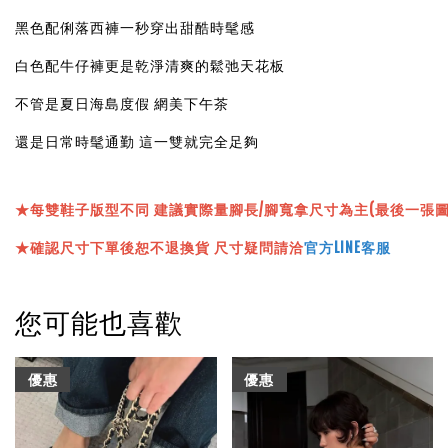
黑色配俐落西褲一秒穿出甜酷時髦感
白色配牛仔褲更是乾淨清爽的鬆弛天花板
不管是夏日海島度假 網美下午茶
還是日常時髦通勤 這一雙就完全足夠
★
每雙鞋子版型不同 建議實際量腳長/腳寬拿尺寸為主(最後一張
★確認尺寸下單後恕不退換貨 尺寸疑問請洽
官方LINE客服
您可能也喜歡
優惠
優惠