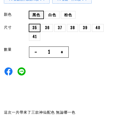
顏色
黑色
白色
粉色
尺寸
35
36
37
38
39
40
41
數量
-
+
這次一共帶來了三款神仙配色 無論哪一色