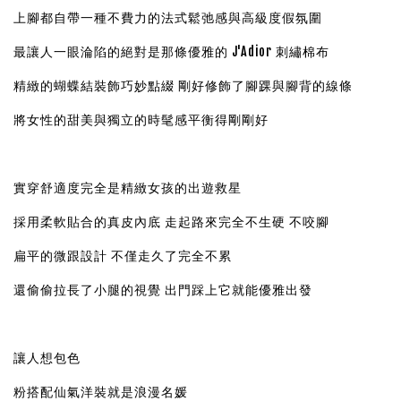
上腳都自帶一種不費力的法式鬆弛感與高級度假氛圍
最讓人一眼淪陷的絕對是那條優雅的 J'Adior 刺繡棉布
精緻的蝴蝶結裝飾巧妙點綴 剛好修飾了腳踝與腳背的線條
將女性的甜美與獨立的時髦感平衡得剛剛好
實穿舒適度完全是精緻女孩的出遊救星
採用柔軟貼合的真皮內底 走起路來完全不生硬 不咬腳
扁平的微跟設計 不僅走久了完全不累
還偷偷拉長了小腿的視覺 出門踩上它就能優雅出發
讓人想包色
粉搭配仙氣洋裝就是浪漫名媛