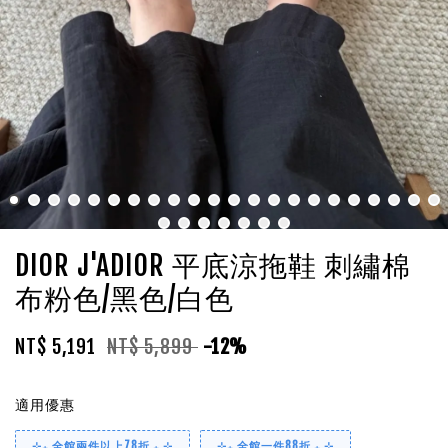
DIOR J'ADIOR 平底涼拖鞋 刺繡棉
布粉色/黑色/白色
NT$ 5,191
NT$ 5,899
-12%
適用優惠
⊹₊ 全館兩件以上78折 ₊ ⊹
⊹₊ 全館一件88折 ₊ ⊹