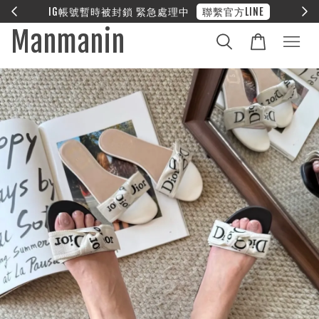
E
❤︎ 全館滿兩萬享免運
Manmanin