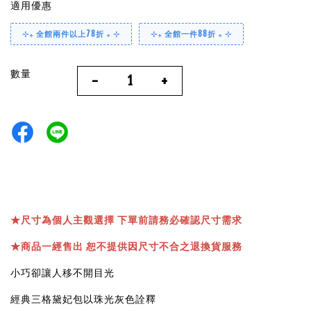
適用優惠
⊹₊ 全館兩件以上78折 ₊ ⊹
⊹₊ 全館一件88折 ₊ ⊹
數量
-
+
★
尺寸為個人主觀選擇 下單前請務必確認尺寸需求
★
商品一經售出 恕不提供因尺寸不合之退換貨服務
小巧卻讓人移不開目光
經典三格黛妃包以珠光灰色詮釋