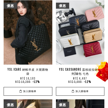
優惠
優惠
YSL ICARE 納帕羊皮 大號購物
YSL CASSANDRE 荔枝紋拉鍊短
袋
夾/錢包 七色
NT$ 16,103
NT$ 4,487
NT$ 18,299
-12%
NT$ 5,099
-12%
加入購物車
加入購物車
優惠
優惠