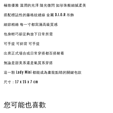
極致優雅 溫潤的光澤 隨光微閃 如珍珠般細膩柔美
搭配標誌性的藤格紋縫線 金屬 D.I.O.R 吊飾
細節精緻 每一寸都寫滿高級質感
包身輕巧卻足夠放下日常所需
可手提 可斜背 可手提
出席正式場合或日常穿搭都百搭耐看
無論是甜美系還是氣質系穿搭
這一顆 Lady Mini 都能成為畫龍點睛的關鍵包款
尺寸：17 x 15 x 7 cm
您可能也喜歡