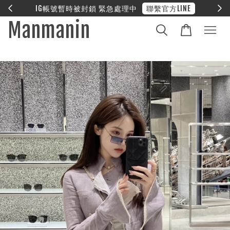
E
❤︎ 全館滿兩萬享免運
Manmanin