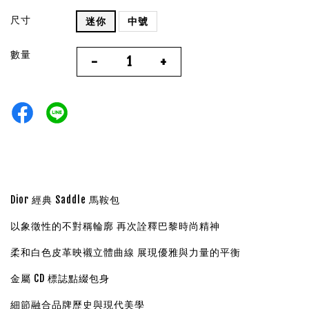
尺寸
迷你
中號
數量
-
+
Dior 經典 Saddle 馬鞍包
以象徵性的不對稱輪廓 再次詮釋巴黎時尚精神
柔和白色皮革映襯立體曲線 展現優雅與力量的平衡
金屬 CD 標誌點綴包身
細節融合品牌歷史與現代美學