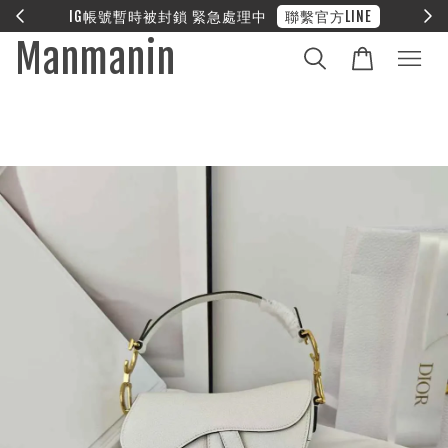
E
❤︎ 全館滿兩萬享免運
Manmanin