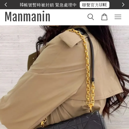
E
❤︎ 全館滿兩萬享免運
Manmanin