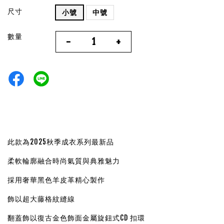
尺寸
小號
中號
數量
-
+
此款為2025秋季成衣系列最新品
柔軟輪廓融合時尚氣質與典雅魅力
採用奢華黑色羊皮革精心製作
飾以超大藤格紋縫線
翻蓋飾以復古金色飾面金屬旋鈕式CD 扣環