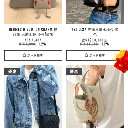
HERMES HIBOUTON CHARM 貓
YSL LE37 亮面皮革水桶包 黑
頭鷹 呆若木雞 掛件/吊飾
色
從
起
NT$ 4,487
NT$ 10,383
NT$ 5,099
-12%
NT$ 11,799
-12%
加入購物車
加入購物車
優惠
優惠