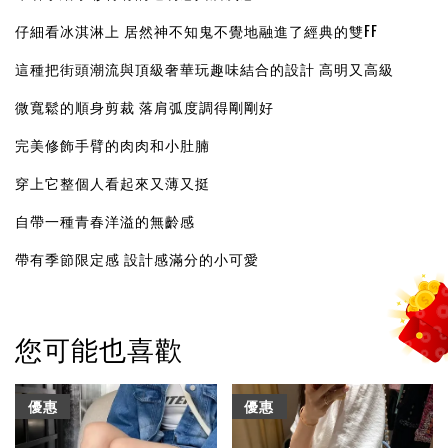
仔細看冰淇淋上 居然神不知鬼不覺地融進了經典的雙FF
這種把街頭潮流與頂級奢華玩趣味結合的設計 高明又高級
微寬鬆的順身剪裁 落肩弧度調得剛剛好
完美修飾手臂的肉肉和小肚腩
穿上它整個人看起來又薄又挺
自帶一種青春洋溢的無齡感
帶有季節限定感 設計感滿分的小可愛
您可能也喜歡
優惠
優惠