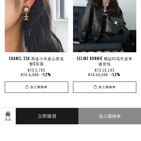
CHANEL 22A 黑金小羊皮山茶花
CELINE BONNIE 標誌印花牛皮革
雙C耳環
後背包
NT$ 3,783
NT$ 16,103
NT$ 4,299
-12%
NT$ 18,299
-12%
加入購物車
加入購物車
Manmanin
立即購買
加入購物車
首頁
© 2026 manmanin. Powered by
EasyStore