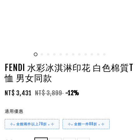
FENDI 水彩冰淇淋印花 白色棉質T
恤 男女同款
NT$ 3,431
NT$ 3,899
-12%
適用優惠
⊹₊ 全館兩件以上78折 ₊ ⊹
⊹₊ 全館一件88折 ₊ ⊹