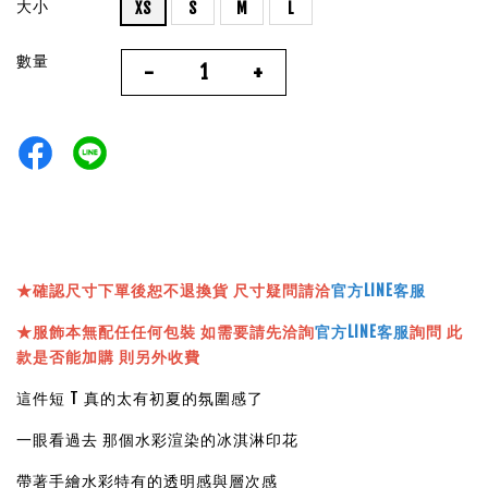
大小
XS
S
M
L
數量
-
+
★確認尺寸下單後恕不退換貨 尺寸疑問請洽
官方LINE客服
★服飾本無配任任何包裝 如需要請先洽詢
官方LINE客服
詢問 此
款是否能加購 則另外收費
這件短 T 真的太有初夏的氛圍感了
一眼看過去 那個水彩渲染的冰淇淋印花
帶著手繪水彩特有的透明感與層次感