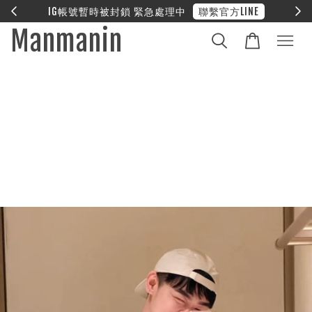
E
❤︎ 全館滿兩萬享免運
Manmanin