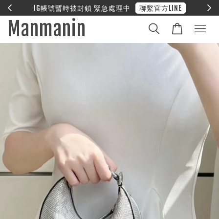
E
❤︎ 全館滿兩萬享免運
Manmanin