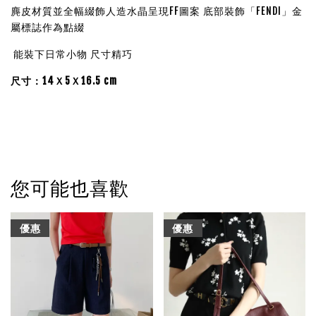
麂皮材質並全幅綴飾人造水晶呈現FF圖案 底部裝飾「FENDI」金
屬標誌作為點綴
能裝下日常小物 尺寸精巧
尺寸：14Ｘ5Ｘ16.5 cm
您可能也喜歡
優惠
優惠