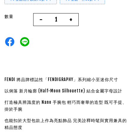
數量
-
+
FENDI 將品牌標誌性「FENDIGRAPHY」系列縮小至迷你尺寸
以俐落 新月輪廓 (Half-Moon Silhouette) 結合金屬字母設計
打造極具辨識度的 Nano 手腕包
輕巧而奢華的造型 既可手提、
掛於手腕
也能扣於大型包款上作為亮點飾品 完美詮釋時髦與實用兼具的
精品態度