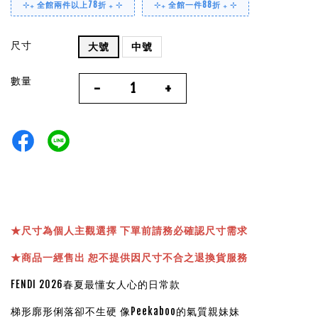
⊹₊ 全館兩件以上78折 ₊ ⊹
⊹₊ 全館一件88折 ₊ ⊹
尺寸
大號
中號
數量
-
+
★
尺寸為個人主觀選擇 下單前請務必確認尺寸需求
★
商品一經售出 恕不提供因尺寸不合之退換貨服務
FENDI 2026春夏最懂女人心的日常款
梯形廓形俐落卻不生硬 像Peekaboo的氣質親妹妹