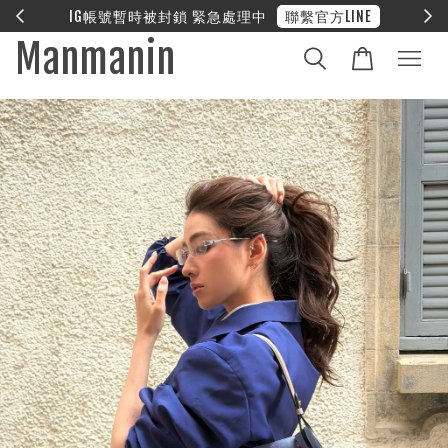
E
❤︎ 全館滿兩萬享免運
Manmanin