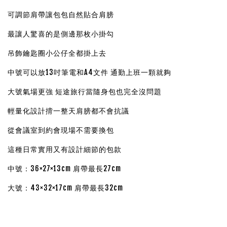
可調節肩帶讓包包自然貼合肩膀
最讓人驚喜的是側邊那枚小掛勾
吊飾鑰匙圈小公仔全都掛上去
中號可以放13吋筆電和A4文件 通勤上班一顆就夠
大號氣場更強 短途旅行當隨身包也完全沒問題
輕量化設計揹一整天肩膀都不會抗議
從會議室到約會現場不需要換包
這種日常實用又有設計細節的包款
中號：36×27×13cm 肩帶最長27cm
大號：43×32×17cm 肩帶最長32cm