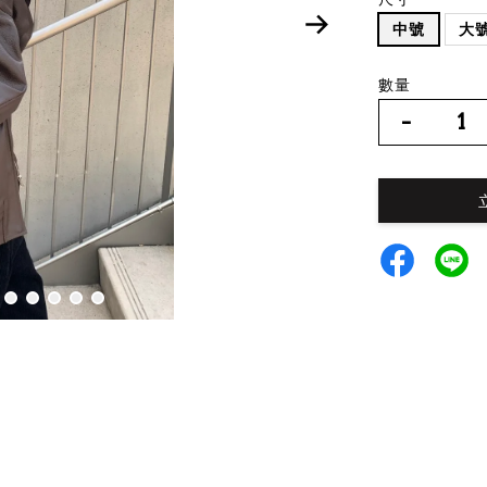
中號
大
數量
-