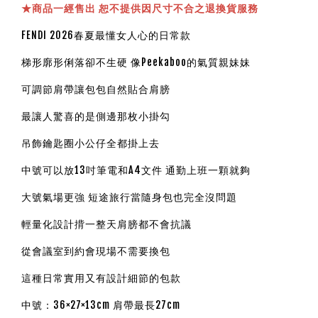
★
商品一經售出 恕不提供因尺寸不合之退換貨服務
FENDI 2026春夏最懂女人心的日常款
梯形廓形俐落卻不生硬 像Peekaboo的氣質親妹妹
可調節肩帶讓包包自然貼合肩膀
最讓人驚喜的是側邊那枚小掛勾
吊飾鑰匙圈小公仔全都掛上去
中號可以放13吋筆電和A4文件 通勤上班一顆就夠
大號氣場更強 短途旅行當隨身包也完全沒問題
輕量化設計揹一整天肩膀都不會抗議
從會議室到約會現場不需要換包
這種日常實用又有設計細節的包款
中號：36×27×13cm 肩帶最長27cm