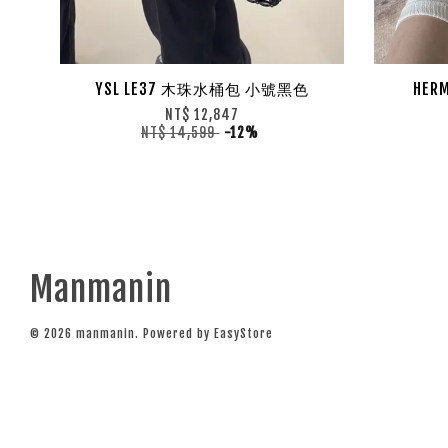
YSL LE37 木珠水桶包 小號黑色
HER
NT$ 12,847
NT$ 14,599
-12%
Manmanin
© 2026 manmanin. Powered by
EasyStore