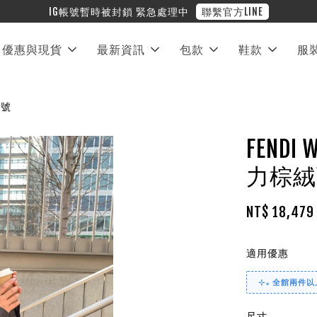
❤︎ 全館滿兩萬享免運
優惠與現貨
最新資訊
包款
鞋款
服
大號
FEND
力棕絨
NT$ 18,47
適用優惠
⊹₊ 全館兩件以上
尺寸