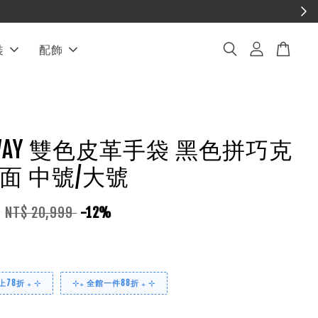
裝
配飾
I WAY 雙色皮革手袋 黑色拼巧克
面 中號/大號
9
NT$ 20,999
-12%
78折 ₊ ⊹
⊹₊ 全館一件88折 ₊ ⊹