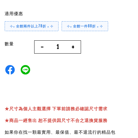
適用優惠
⊹₊ 全館兩件以上78折 ₊ ⊹
⊹₊ 全館一件88折 ₊ ⊹
數量
-
+
★
尺寸為個人主觀選擇 下單前請務必確認尺寸需求
★
商品一經售出 恕不提供因尺寸不合之退換貨服務
如果你在找一顆最實用、最保值、最不退流行的精品包