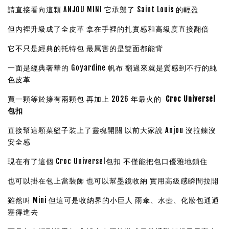
請直接看向這顆 ANJOU MINI 它承襲了 Saint Louis 的輕盈
但內裡升級成了全皮革 拿在手裡的扎實感和高級度直接翻倍
它不只是經典的托特包 最厲害的是雙面都能背
一面是經典奢華的 Goyardine 帆布 翻過來就是質感到不行的純
色皮革
買一顆等於擁有兩顆包 再加上 2026 年最火的
Croc Universel
包扣
直接幫這顆菜籃子裝上了靈魂開關 以前大家說 Anjou 沒拉鍊沒
安全感
現在有了這個 Croc Universel包扣 不僅能把包口優雅地鎖住
也可以掛在包上當裝飾 也可以幫墨鏡收納 實用高級感瞬間拉開
雖然叫 Mini 但這可是收納界的小巨人 雨傘、水壺、化妝包通通
塞得進去