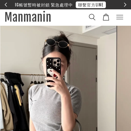
E
❤︎ 全館滿兩萬享免運
Manmanin