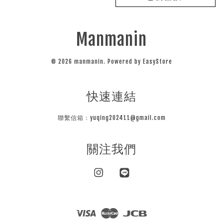
Manmanin
© 2026 manmanin. Powered by
EasyStore
快速連結
聯繫信箱：yuqing202411@gmail.com
關注我們
Instagram
Line
Visa
Master
JCB