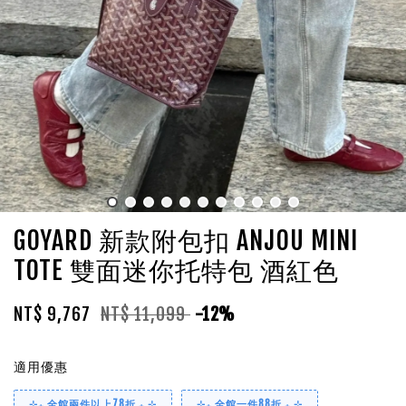
GOYARD 新款附包扣 ANJOU MINI
TOTE 雙面迷你托特包 酒紅色
NT$ 9,767
NT$ 11,099
-12%
適用優惠
⊹₊ 全館兩件以上78折 ₊ ⊹
⊹₊ 全館一件88折 ₊ ⊹