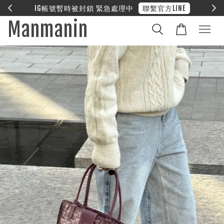
E
❤︎ 全館滿兩萬享免運
Manmanin