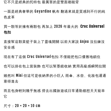
它不只是經典的托特包 最厲害的是雙面都能背
一面是經典奢華的 Goyardine 帆布 翻過來就是質感到不行的純
色皮革
買一顆等於擁有兩顆包 再加上 2026 年最火的
Croc Universel
包扣
直接幫這顆菜籃子裝上了靈魂開關 以前大家說 Anjou 沒拉鍊沒
安全感
現在有了這個 Croc Universel包扣 不僅能把包口優雅地鎖住
也可以掛在包上當裝飾 也可以幫墨鏡收納 實用高級感瞬間拉開
雖然叫 Mini 但這可是收納界的小巨人 雨傘、水壺、化妝包通通
塞得進去
而且包身輕到幾乎無感 揹去出國旅遊或日常通勤都想天天寵幸
它
尺寸：20 × 20 × 10 cm