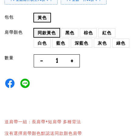
包包
黃色
肩帶顏色
同款黃色
黑色
棕色
紅色
白色
藍色
深藍色
灰色
綠色
數量
-
+
送肩帶一組：長肩帶+短肩帶 多種背法
沒有選擇肩帶顏色默認送同款顏色肩帶