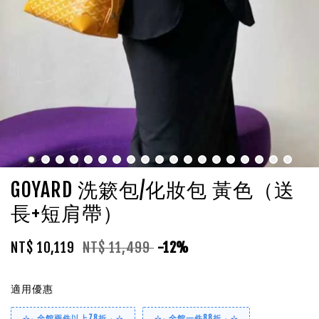
GOYARD 洗簌包/化妝包 黃色（送
長+短肩帶）
NT$ 10,119
NT$ 11,499
-12%
適用優惠
⊹₊ 全館兩件以上78折 ₊ ⊹
⊹₊ 全館一件88折 ₊ ⊹