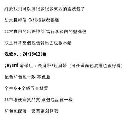
終於找到可以裝很多很多東西的盥洗包了
防水且輕便 你想撞款都很難
非常實用的出差神器 當行李箱內的盥洗包
或是日常當個包包背出去也很不錯
洗簌包：24×13×12cm
goyard 肩帶組：長肩帶+短肩帶（可任選顏色混搭也很好看）
配色和包包一致 零色差
全牛皮➕全鋼五金材質
非市場便宜貨品質 跟包包品質一樣
和包包配著一套買更划算哦