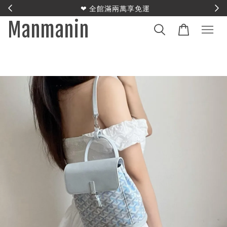
E
❤︎ 全館滿兩萬享免運
Manmanin