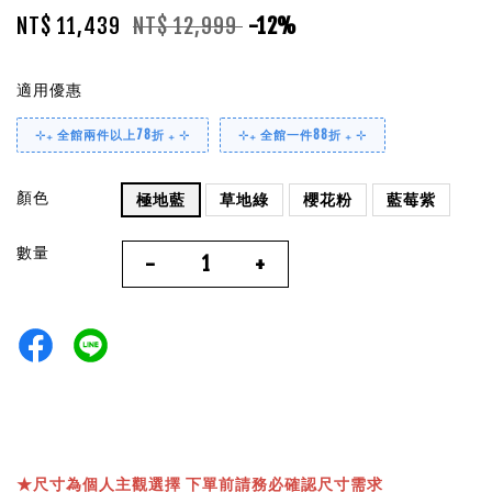
NT$ 11,439
NT$ 12,999
-12%
適用優惠
⊹₊ 全館兩件以上78折 ₊ ⊹
⊹₊ 全館一件88折 ₊ ⊹
顏色
極地藍
草地綠
櫻花粉
藍莓紫
數量
-
+
★
尺寸為個人主觀選擇 下單前請務必確認尺寸需求