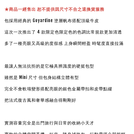
★
商品一經售出 恕不提供因尺寸不合之退換貨服務
包採用經典的 Goyardine 塗層帆布搭配頂級牛皮
這次一次推出了 4 款限定色限定色的色調比常規款更加清透
多了一種亮眼又高級的度假感 上身瞬間輕盈 時髦度直接拉滿
最讓人無法抗拒的是它極具辨識度的硬挺包型
雖然是 Mini 尺寸 但包身結構立體有型
完全不會軟塌變形搭配亮眼的銀色金屬帶扣和皮帶點綴
把法式復古風和奢華感融合得剛剛好
實測容量完全是出門旅行與日常的收納小天才