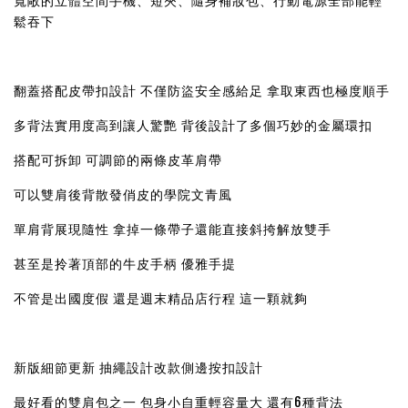
寬敞的立體空間手機、短夾、隨身補妝包、行動電源全部能輕
鬆吞下
翻蓋搭配皮帶扣設計 不僅防盜安全感給足 拿取東西也極度順手
多背法實用度高到讓人驚艷 背後設計了多個巧妙的金屬環扣
搭配可拆卸 可調節的兩條皮革肩帶
可以雙肩後背散發俏皮的學院文青風
單肩背展現隨性 拿掉一條帶子還能直接斜挎解放雙手
甚至是拎著頂部的牛皮手柄 優雅手提
不管是出國度假 還是週末精品店行程 這一顆就夠
新版細節更新 抽繩設計改款側邊按扣設計
最好看的雙肩包之一 包身小自重輕容量大 還有6種背法