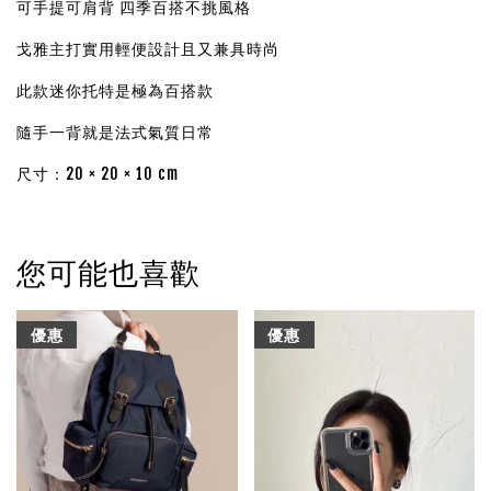
可手提可肩背 四季百搭不挑風格
戈雅主打實用輕便設計且又兼具時尚
此款迷你托特是極為百搭款
隨手一背就是法式氣質日常
尺寸：20 × 20 × 10 cm
您可能也喜歡
優惠
優惠