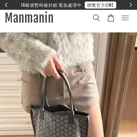
E
❤︎ 全館滿兩萬享免運
Manmanin