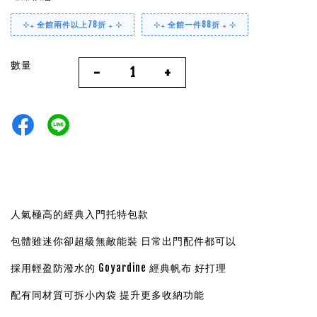
⊹₊ 全館兩件以上78折 ₊ ⊹
⊹₊ 全館一件88折 ₊ ⊹
數量
-
+
人氣極高的經典入門托特包款
包體雖迷你卻超級無敵能裝 日常出門配件都可以
採用輕盈防潑水的 Goyardine 經典帆布 好打理
配有同材質可拆小內袋 提升更多收納功能