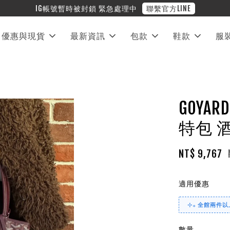
❤︎ 全館滿兩萬
優惠與現貨
最新資訊
包款
鞋款
服
GOYAR
特包 
NT$ 9,767
適用優惠
⊹₊ 全館兩件以上
數量