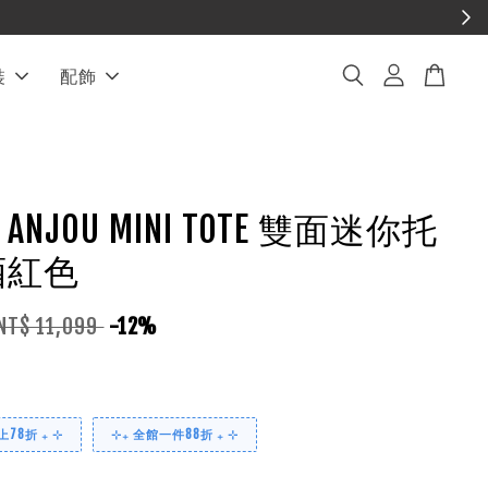
享免運
裝
配飾
D ANJOU MINI TOTE 雙面迷你托
酒紅色
NT$ 11,099
-12%
78折 ₊ ⊹
⊹₊ 全館一件88折 ₊ ⊹