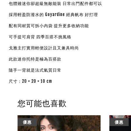
包體雖迷你卻超級無敵能裝 日常出門配件都可以
採用輕盈防潑水的 Goyardine 經典帆布 好打理
配有同材質可拆小內袋 提升更多收納功能
可手提可肩背 四季百搭不挑風格
戈雅主打實用輕便設計且又兼具時尚
此款迷你托特是極為百搭款
隨手一背就是法式氣質日常
尺寸：20 × 20 × 10 cm
您可能也喜歡
優惠
優惠