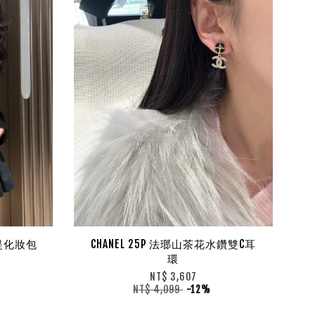
 手提化妝包
CHANEL 25P 法瑯山茶花水鑽雙C耳
環
NT$ 3,607
NT$ 4,099
-12%