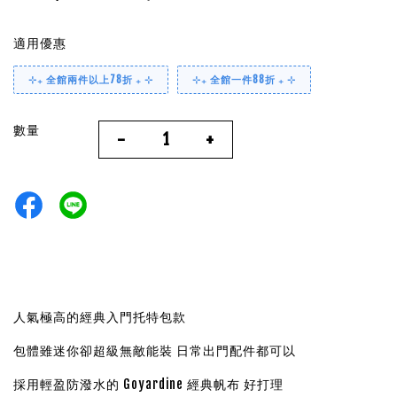
適用優惠
⊹₊ 全館兩件以上78折 ₊ ⊹
⊹₊ 全館一件88折 ₊ ⊹
數量
-
+
人氣極高的經典入門托特包款
包體雖迷你卻超級無敵能裝 日常出門配件都可以
採用輕盈防潑水的 Goyardine 經典帆布 好打理