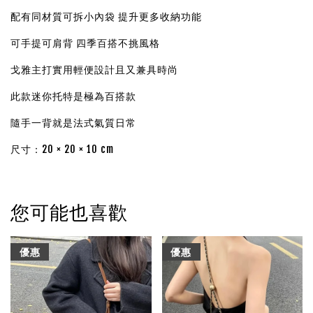
配有同材質可拆小內袋 提升更多收納功能
可手提可肩背 四季百搭不挑風格
戈雅主打實用輕便設計且又兼具時尚
此款迷你托特是極為百搭款
隨手一背就是法式氣質日常
尺寸：20 × 20 × 10 cm
您可能也喜歡
優惠
優惠