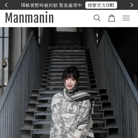
E
❤︎ 全館滿兩萬享免運
Manmanin