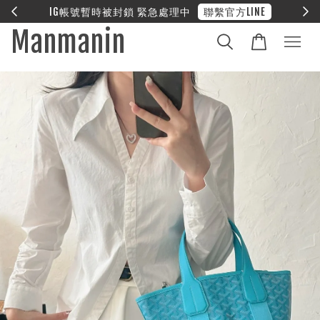
E
❤︎ 全館滿兩萬享免運
Manmanin