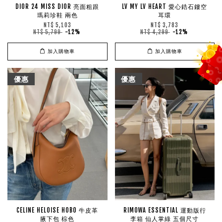
DIOR 24 MISS DIOR 亮面粗跟
LV MY LV HEART 愛心鋯石鏤空
瑪莉珍鞋 兩色
耳環
NT$ 5,103
NT$ 3,783
NT$ 5,799
-12%
NT$ 4,299
-12%
加入購物車
加入購物車
優惠
優惠
CELINE HELOISE HOBO 牛皮革
RIMOWA ESSENTIAL 運動版行
腋下包 棕色
李箱 仙人掌綠 五個尺寸