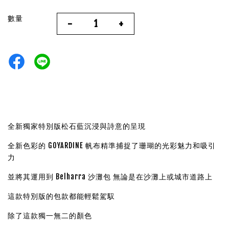
數量
-
+
全新獨家特別版松石藍沉浸與詩意的呈現
全新色彩的 GOYARDINE 帆布精準捕捉了珊瑚的光彩魅力和吸引
力
並將其運用到 Belharra 沙灘包 無論是在沙灘上或城市道路上
這款特別版的包款都能輕鬆駕馭
除了這款獨一無二的顏色