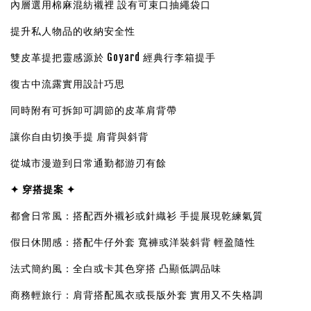
內層選用棉麻混紡襯裡 設有可束口抽繩袋口
提升私人物品的收納安全性
雙皮革提把靈感源於 Goyard 經典行李箱提手
復古中流露實用設計巧思
同時附有可拆卸可調節的皮革肩背帶
讓你自由切換手提 肩背與斜背
從城市漫遊到日常通勤都游刃有餘
✦ 穿搭提案 ✦
都會日常風：搭配西外襯衫或針織衫 手提展現乾練氣質
假日休閒感：搭配牛仔外套 寬褲或洋裝斜背 輕盈隨性
法式簡約風：全白或卡其色穿搭 凸顯低調品味
商務輕旅行：肩背搭配風衣或長版外套 實用又不失格調