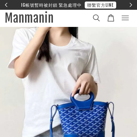
E
❤︎ 全館滿兩萬享免運
Manmanin