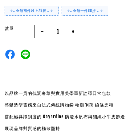
⊹₊ 全館兩件以上78折 ₊ ⊹
⊹₊ 全館一件88折 ₊ ⊹
數量
-
+
以品牌一貫的低調奢華與實用美學重新詮釋日常包款
整體造型靈感來自法式傳統購物袋 輪廓俐落 線條柔和
搭配極具識別度的 Goyardine 防潑水帆布與細緻小牛皮飾邊
展現品牌對質感的極致堅持