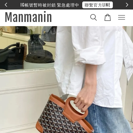
E
❤︎ 全館滿兩萬享免運
Manmanin