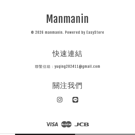
Manmanin
© 2026 manmanin. Powered by
EasyStore
快速連結
聯繫信箱：yuqing202411@gmail.com
關注我們
Instagram
Line
Visa
Master
JCB