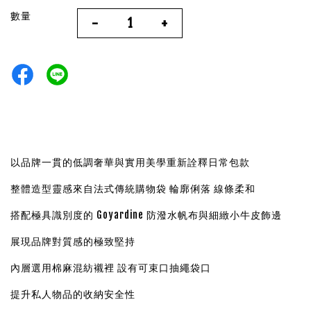
數量
-
+
以品牌一貫的低調奢華與實用美學重新詮釋日常包款
整體造型靈感來自法式傳統購物袋 輪廓俐落 線條柔和
搭配極具識別度的 Goyardine 防潑水帆布與細緻小牛皮飾邊
展現品牌對質感的極致堅持
內層選用棉麻混紡襯裡 設有可束口抽繩袋口
提升私人物品的收納安全性