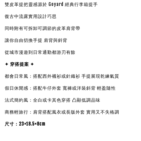
雙皮革提把靈感源於 Goyard 經典行李箱提手
復古中流露實用設計巧思
同時附有可拆卸可調節的皮革肩背帶
讓你自由切換手提 肩背與斜背
從城市漫遊到日常通勤都游刃有餘
✦ 穿搭提案 ✦
都會日常風：搭配西外襯衫或針織衫 手提展現乾練氣質
假日休閒感：搭配牛仔外套 寬褲或洋裝斜背 輕盈隨性
法式簡約風：全白或卡其色穿搭 凸顯低調品味
商務輕旅行：肩背搭配風衣或長版外套 實用又不失格調
尺寸：23×18.5×8cm