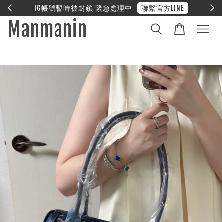
E
❤︎ 全館滿兩萬享免運
Manmanin