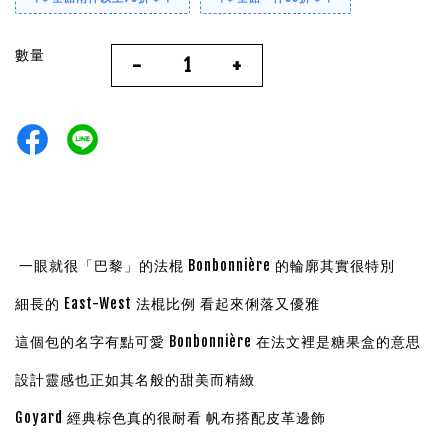
數量
-
+
一眼就很「巴黎」的法棍 Bonbonnière 的輪廓其實很特別
細長的 East-West 法棍比例 看起來俐落又優雅
這個包的名字有點可愛 Bonbonnière 在法文裡是糖果盒的意思
設計靈感也正如其名般的甜美而精緻
Goyard 經典棕色真的很耐看 帆布搭配皮革邊飾