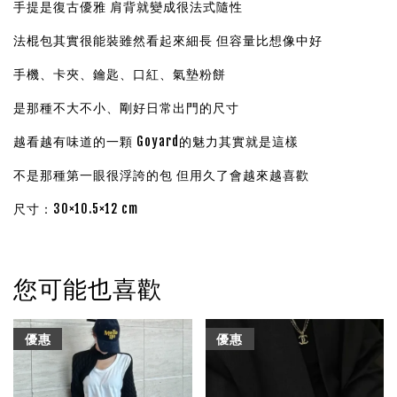
手提是復古優雅 肩背就變成很法式隨性
法棍包其實很能裝雖然看起來細長 但容量比想像中好
手機、卡夾、鑰匙、口紅、氣墊粉餅
是那種不大不小、剛好日常出門的尺寸
越看越有味道的一顆 Goyard的魅力其實就是這樣
不是那種第一眼很浮誇的包 但用久了會越來越喜歡
尺寸：30×10.5×12 cm
您可能也喜歡
優惠
優惠