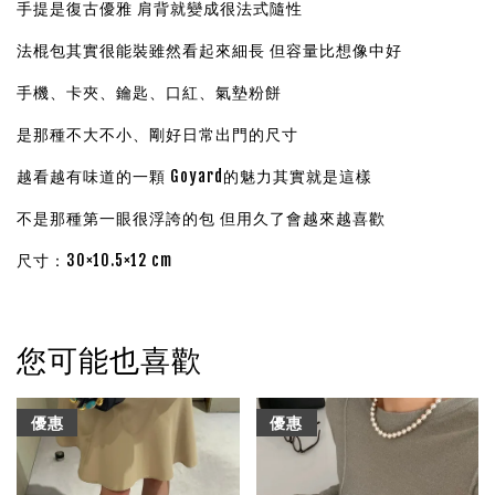
手提是復古優雅 肩背就變成很法式隨性
法棍包其實很能裝雖然看起來細長 但容量比想像中好
手機、卡夾、鑰匙、口紅、氣墊粉餅
是那種不大不小、剛好日常出門的尺寸
越看越有味道的一顆 Goyard的魅力其實就是這樣
不是那種第一眼很浮誇的包 但用久了會越來越喜歡
尺寸：30×10.5×12 cm
您可能也喜歡
優惠
優惠