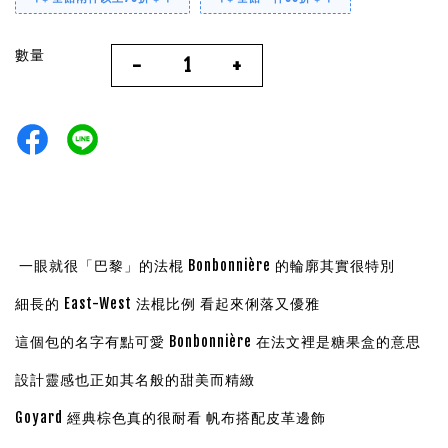
數量
-
+
一眼就很「巴黎」的法棍 Bonbonnière 的輪廓其實很特別
細長的 East-West 法棍比例 看起來俐落又優雅
這個包的名字有點可愛 Bonbonnière 在法文裡是糖果盒的意思
設計靈感也正如其名般的甜美而精緻
Goyard 經典棕色真的很耐看 帆布搭配皮革邊飾