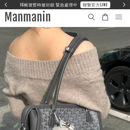
E
❤︎ 全館滿兩萬享免運
Manmanin