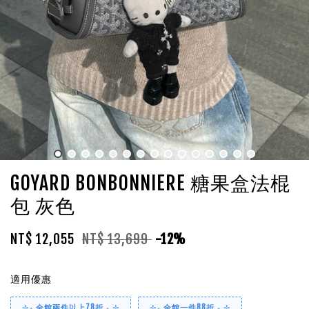
GOYARD BONBONNIERE 糖果盒法棍
包 灰色
NT$ 12,055
NT$ 13,699
-12%
適用優惠
⊹₊ 全館兩件以上78折 ₊ ⊹
⊹₊ 全館一件88折 ₊ ⊹