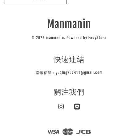
Manmanin
© 2026 manmanin. Powered by
EasyStore
快速連結
聯繫信箱：yuqing202411@gmail.com
關注我們
Instagram
Line
Visa
Master
JCB