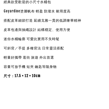
經典款受歡迎的小尺寸水桶包
Goyardine塗層帆布 輕盈 防潑水 耐用度高
搭配皮革細節打造
延續戈雅一貫的低調奢華精神
皮革包邊與抽繩設計 結構穩定、使用方便
迷你水桶輪廓 可愛比實用不失時髦
可斜背／手提 多種背法 日常靈活搭配
輕量好攜帶 逛街 旅遊 外出首選
容量可放手機 短夾 鑰匙等隨身物
尺寸：
17.5 × 12 × 10cm