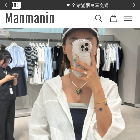
E
❤︎ 全館滿兩萬享免運
Manmanin