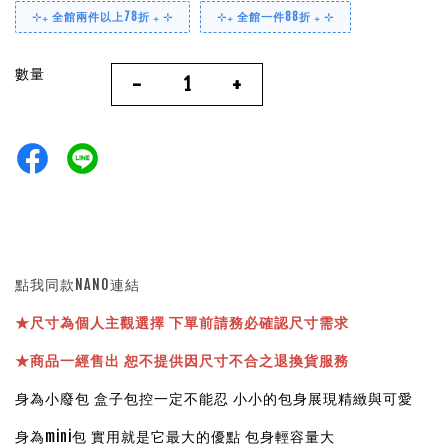
⊹₊ 全館兩件以上78折 ₊ ⊹
⊹₊ 全館一件88折 ₊ ⊹
數量
-
+
點我同款NANO連結
★
尺寸為個人主觀選擇 下單前請務必確認尺寸需求
★
商品一經售出 恕不提供因尺寸不合之退換貨服務
身為小廢包 盒子包控一定不能忍 小小的包身展現精緻與可愛
身為mini包 實用就是它最大的優點 包身輕容量大