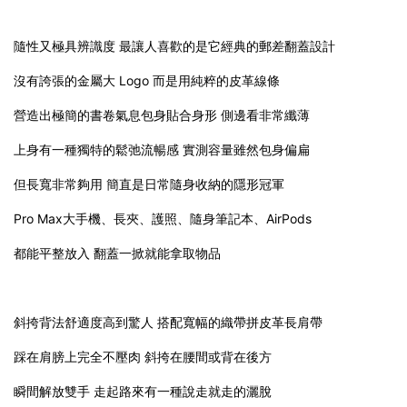
隨性又極具辨識度 最讓人喜歡的是它經典的郵差翻蓋設計
沒有誇張的金屬大 Logo 而是用純粹的皮革線條
營造出極簡的書卷氣息包身貼合身形 側邊看非常纖薄
上身有一種獨特的鬆弛流暢感 實測容量雖然包身偏扁
但長寬非常夠用 簡直是日常隨身收納的隱形冠軍
Pro Max大手機、長夾、護照、隨身筆記本、AirPods
都能平整放入 翻蓋一掀就能拿取物品
斜挎背法舒適度高到驚人 搭配寬幅的織帶拼皮革長肩帶
踩在肩膀上完全不壓肉 斜挎在腰間或背在後方
瞬間解放雙手 走起路來有一種說走就走的灑脫