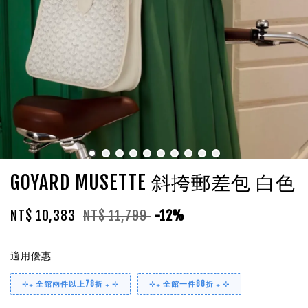
GOYARD MUSETTE 斜挎郵差包 白色
NT$ 10,383
NT$ 11,799
-12%
適用優惠
⊹₊ 全館兩件以上78折 ₊ ⊹
⊹₊ 全館一件88折 ₊ ⊹