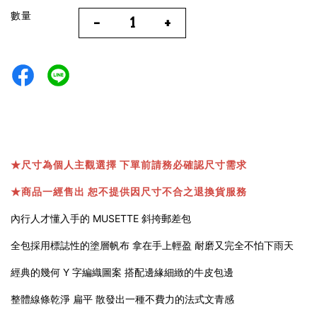
數量
-
+
★
尺寸為個人主觀選擇 下單前請務必確認尺寸需求
★
商品一經售出 恕不提供因尺寸不合之退換貨服務
內行人才懂入手的 MUSETTE 斜挎郵差包
全包採用標誌性的塗層帆布 拿在手上輕盈 耐磨又完全不怕下雨天
經典的幾何 Y 字編織圖案 搭配邊緣細緻的牛皮包邊
整體線條乾淨 扁平 散發出一種不費力的法式文青感