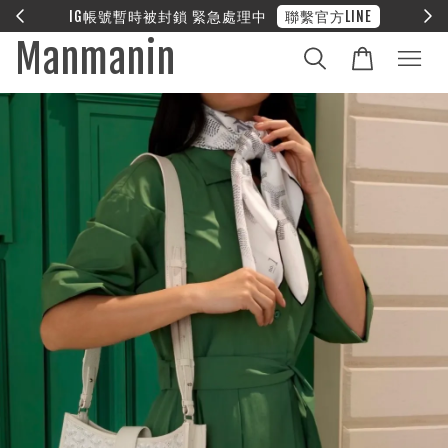
E
❤︎ 全館滿兩萬享免運
Manmanin