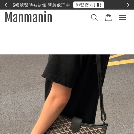
E
❤︎ 全館滿兩萬享免運
Manmanin