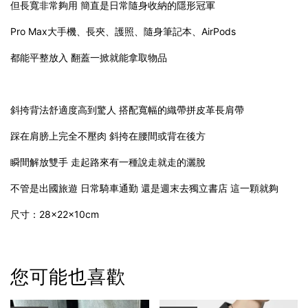
但長寬非常夠用 簡直是日常隨身收納的隱形冠軍
Pro Max大手機、長夾、護照、隨身筆記本、AirPods
都能平整放入 翻蓋一掀就能拿取物品
斜挎背法舒適度高到驚人 搭配寬幅的織帶拼皮革長肩帶
踩在肩膀上完全不壓肉 斜挎在腰間或背在後方
瞬間解放雙手 走起路來有一種說走就走的灑脫
不管是出國旅遊 日常騎車通勤 還是週末去獨立書店 這一顆就夠
尺寸：28×22×10cm
您可能也喜歡