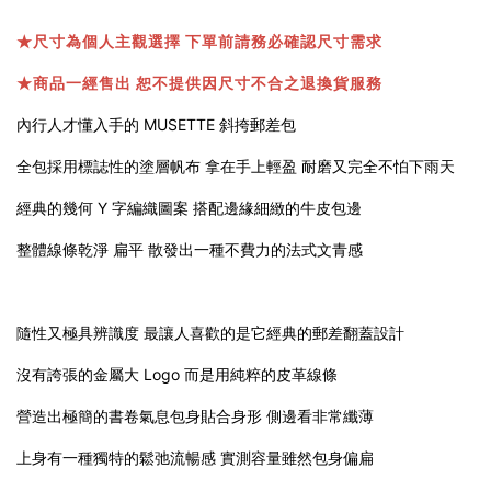
★
尺寸為個人主觀選擇 下單前請務必確認尺寸需求
★
商品一經售出 恕不提供因尺寸不合之退換貨服務
內行人才懂入手的 MUSETTE 斜挎郵差包
全包採用標誌性的塗層帆布 拿在手上輕盈 耐磨又完全不怕下雨天
經典的幾何 Y 字編織圖案 搭配邊緣細緻的牛皮包邊
整體線條乾淨 扁平 散發出一種不費力的法式文青感
隨性又極具辨識度 最讓人喜歡的是它經典的郵差翻蓋設計
沒有誇張的金屬大 Logo 而是用純粹的皮革線條
營造出極簡的書卷氣息包身貼合身形 側邊看非常纖薄
上身有一種獨特的鬆弛流暢感 實測容量雖然包身偏扁