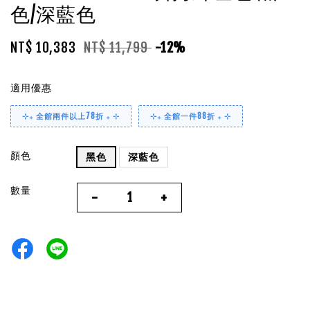
色/深藍色
NT$ 10,383
NT$ 11,799
-12%
適用優惠
⊹₊ 全館兩件以上78折 ₊ ⊹
⊹₊ 全館一件88折 ₊ ⊹
顏色
黑色
深藍色
數量
-
+